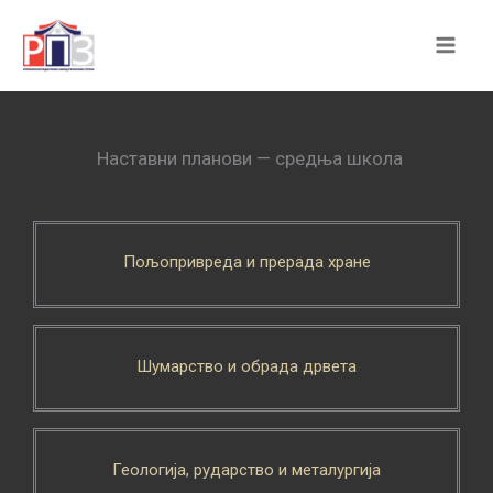
Skip
to
content
Наставни планови — средња школа
Пољопривреда и прерада хране
Шумарство и обрада дрвета
Геологија, рударство и металургија