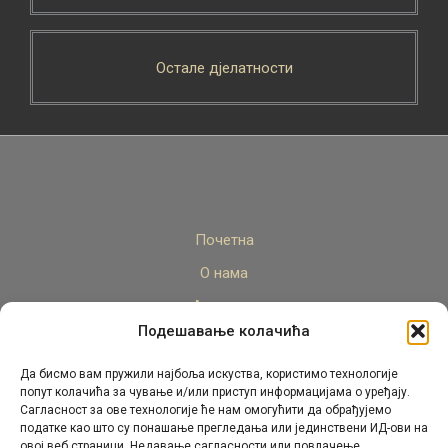
Остале дјелатности
Почетна
О нама
Актуелно
Подешавање колачића
Стручни кадар
Пројекти
Да бисмо вам пружили најбоља искуства, користимо технологије
попут колачића за чување и/или приступ информацијама о уређају.
Архива
Сагласност за ове технологије ће нам омогућити да обрађујемо
податке као што су понашање прегледања или јединствени ИД-ови на
Контакт
овој веб страници. Недавање сагласности или повлачење