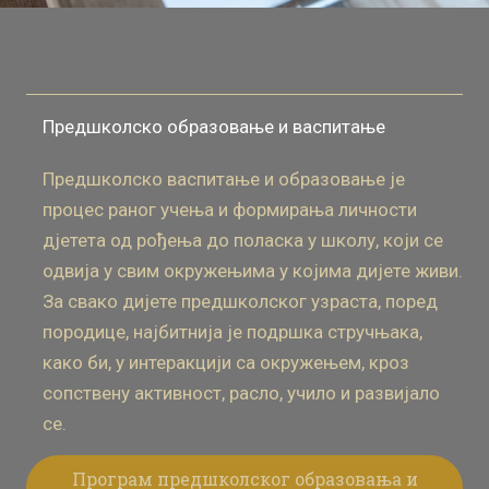
Предшколско образовање и васпитање
Предшколско васпитање и образовање је
процес раног учења и формирања личности
дјетета од рођења до поласка у школу, који се
одвија у свим окружењима у којима дијете живи.
За свако дијете предшколског узраста, поред
породице, најбитнија је подршка стручњака,
како би, у интеракцији са окружењем, кроз
сопствену активност, расло, учило и развијало
се.
Програм предшколског образовања и