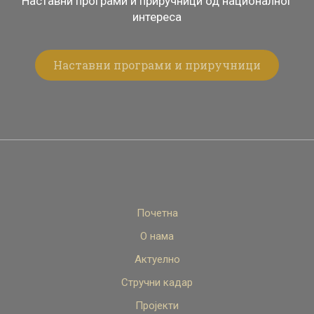
Наставни програми и приручници од националног
интереса
Наставни програми и приручници
Почетна
О нама
Актуелно
Стручни кадар
Пројекти