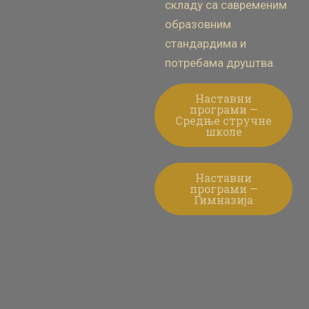
складу са савременим
образовним
стандардима и
потребама друштва.
Наставни
програми —
Средње стручне
школе
Наставни
програми —
Гимназија