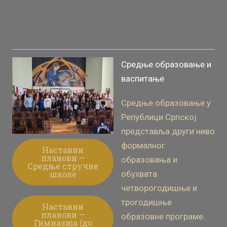
Средње образовање и
васпитање
Средње образовање у
Републици Српској
представља други ниво
формалног
Наставни
планови —
образовања и
Средње стручне
школе
обухвата
четворогодишње и
трогодишње
Наставни
планови —
образовне програме.
Гимназија (до