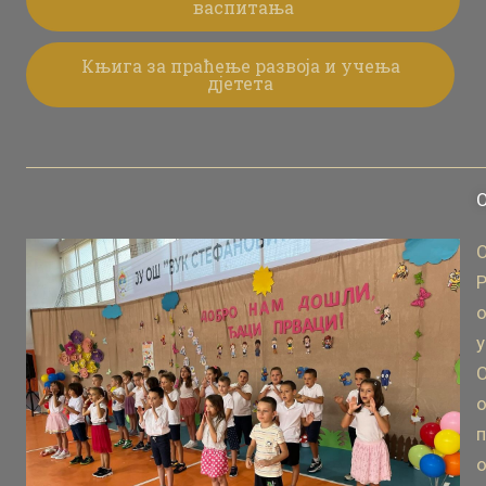
васпитања
Књига за праћење развоја и учења
дјетета
О
Р
о
у
О
о
п
о