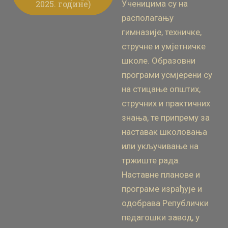
2025. године)
Ученицима су на
располагању
гимназије, техничке,
стручне и умјетничке
школе. Образовни
програми усмјерени су
на стицање општих,
стручних и практичних
знања, те припрему за
наставак школовања
или укључивање на
тржиште рада.
Наставне планове и
програме израђује и
одобрава Републички
педагошки завод, у