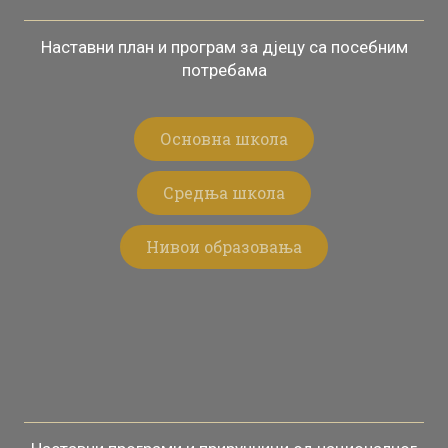
Наставни план и програм за дјецу са посебним
потребама​
Основна школа
Средња школа
Нивои образовања