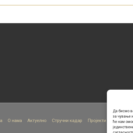
Да бисмо в
за чување и
а
О нама
Актуелно
Стручни кадар
Пројекти
Архива
ће нам омо
јединствен
сагласност