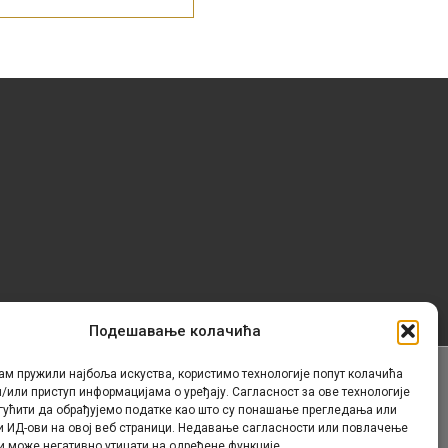
Подешавање колачића
ам пружили најбоља искуства, користимо технологије попут колачића
/или приступ информацијама о уређају. Сагласност за ове технологије
Контакт
гућити да обрађујемо податке као што су понашање прегледања или
и ИД-ови на овој веб страници. Недавање сагласности или повлачење
и може негативно утицати на одређене функције.