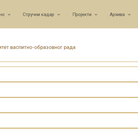
но
Стручни кадар
Пројекти
Архива
итет васпитно-образовног рада