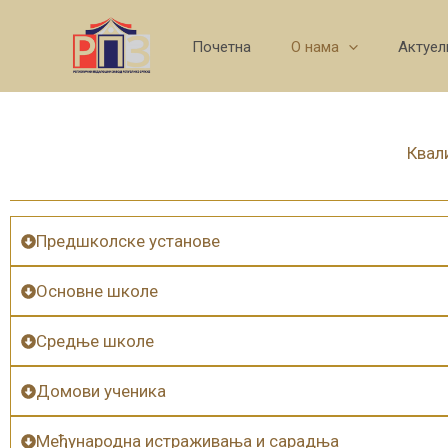
Skip
to
Почетна
О нама
Актуел
content
Квал
Предшколске установе
Основне школе
Средње школе
Домови ученика
Међународна истраживања и сарадња