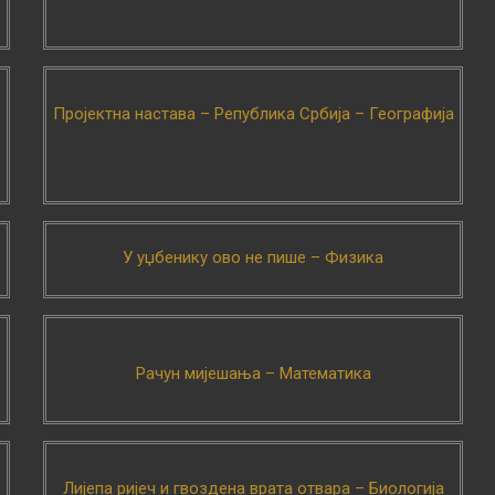
Пројектна настава – Република Србија – Географија
У уџбенику ово не пише – Физика
Рачун мијешања – Математика
Лијепа ријеч и гвоздена врата отвара – Биологија