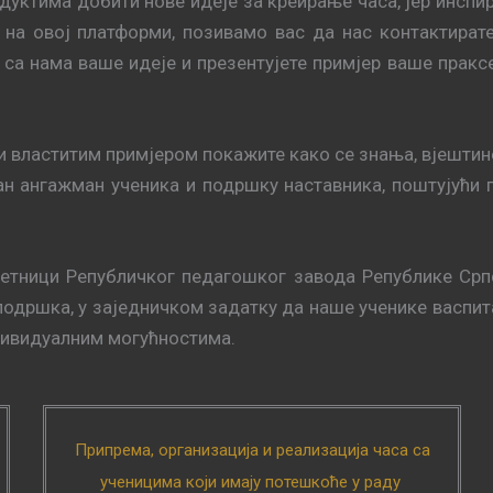
дуктима добити нове идеје за креирање часа, јер инспир
е на овој платформи, позивамо вас да нас контактират
те са нама ваше идеје и презентујете примјер ваше прак
 властитим примјером покажите како се знања, вјештине 
н ангажман ученика и подршку наставника, поштујући 
вјетници Републичког педагошког завода Републике Срп
 подршка, у заједничком задатку да наше ученике васпи
ндивидуалним могућностима.
Припрема, организација и реализација часа са
ученицима који имају потешкоће у раду