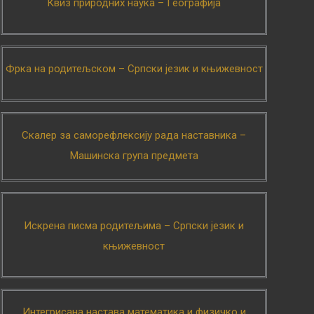
Квиз природних наука – Географија
Фрка на родитељском – Српски језик и књижевност
Скалер за саморефлексију рада наставника –
Машинска група предмета
Искрена писма родитељима – Српски језик и
књижевност
Интегрисана настава математика и физичко и