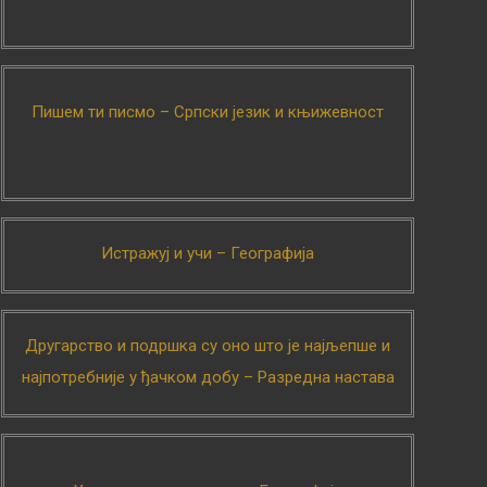
Пишем ти писмо – Српски језик и књижевност
Истражуј и учи – Географија
Другарство и подршка су оно што је најљепше и
најпотребније у ђачком добу – Разредна настава