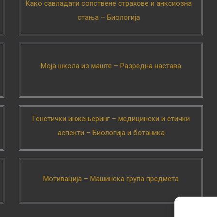
Како савладати сопствене страхове и анксиозна
стања – Биологија
Моја школа из маште – Разредна настава
Генетички инжењеринг – медицински и етички
аспекти – Биологија и ботаника
Мотивација – Машинска група предмета