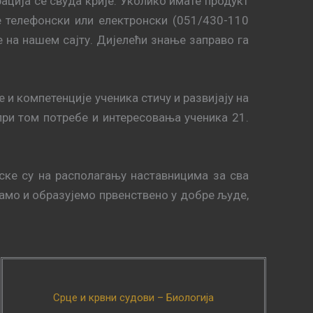
ација се свуда крије. Уколико имате продукт
е телефонски или електронски (051/430-110
се на нашем сајту. Дијелећи знање заправо га
и компетенције ученика стичу и развијају на
при том потребе и интересовања ученика 21.
ске су на располагању наставницима за сва
тамо и образујемо првенствено у добре људе,
Срце и крвни судови – Биологија