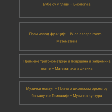
Бубе су у глави – Биологија
Први извод функције – IV се escape room –
Математика
Примјене тригонометрије и површина и запремина
лопте – Математика и физика
Музички нокаут – Прича о школском оркестру
бањалучке Гимназије – Музичка култура