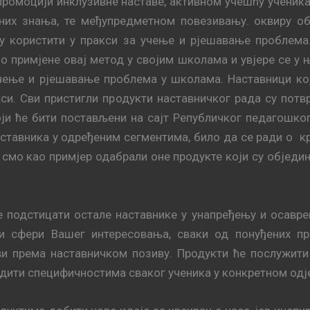
 промоцији инклузивне наставе, активном учешћу ученик
лних знања, те међупредметном повезивању. оквиру о
гу користити у пракси за учење и рјешавање проблема
но примјене овај метод у својим школама и увјере се у
чење и рјешавање проблема у школама. Наставници кој
си. Сви пристигли продукти наставничког рада су потв
оји ће бити постављени на сајт Републичког педагошко
ставника у одређеним сегментима, било да се ради о к
смо као примјер одабрали оне продукте који су обједи
е подстицати остале наставнике у унапређењу и осавр
 сфери Вашег интересовања, сваки од понуђених про
и према наставничком позиву. Продукти ће послужити 
одити специфичностима сваког ученика у конкретном од