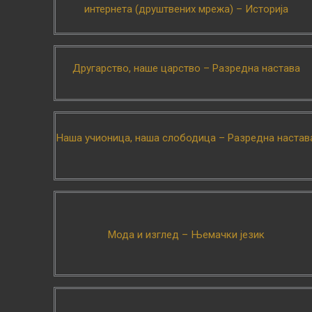
интернета (друштвених мрежа) – Историја
Другарство, наше царство – Разредна настава
Наша учионица, наша слободица – Разредна настав
Мода и изглед – Њемачки језик