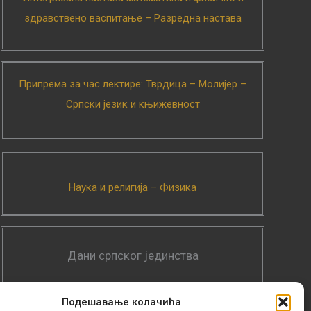
здравствено васпитање – Разредна настава
Припрема за час лектире: Тврдица – Молијер –
Српски језик и књижевност
Наука и религија – Физика
Дани српског јединства
Подешавање колачића