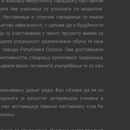
а и њиховој међусобној сарадњи у наставном
бука сви учесници су упознати са моделом
. Наставници и стручни сарадници су имали
 његову ефикасност, с циљем да у будућности
и су учествовали у пилот пројекту имали су
рдили успјешност реализоване обуке те није
г завода Републике Српске. Сви достављени
реативности, стварању креативног окружења,
њавали више сегмената унапређења те су као
емењавању даљег рада. Без обзира да ли се
дуката је резултат интеракције ученика и
као мотивација сваком наставнику који ће
јељењу.