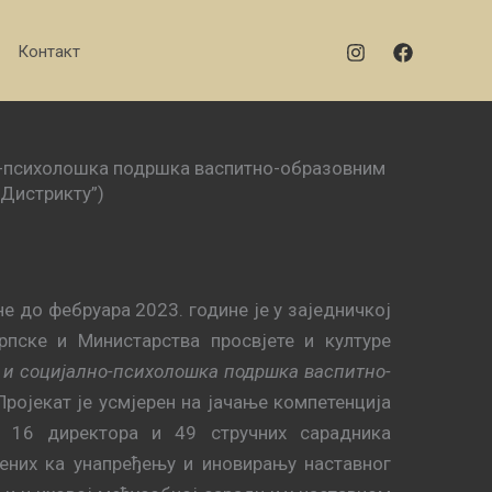
Контакт
лно-психолошка подршка васпитно-образовним
 Дистрикту”)
не до фебруара 2023. године је у заједничкој
пске и Министарства просвјете и културе
 и социјално-психолошка подршка васпитно-
ројекат је усмјерен на јачање компетенција
, 16 директора и 49 стручних сарадника
ених ка унапређењу и иновирању наставног