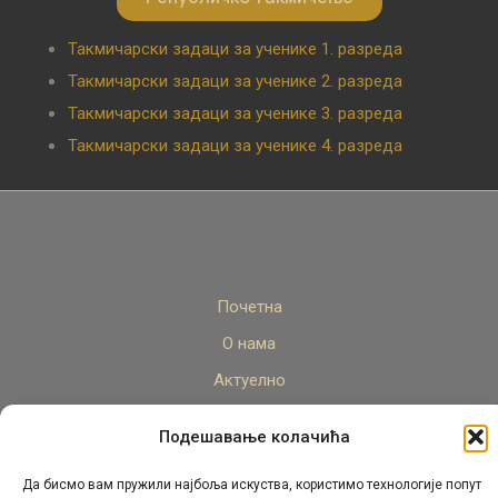
Такмичарски задаци за ученике 1. разреда
Такмичарски задаци за ученике 2. разреда
Такмичарски задаци за ученике 3. разреда
Такмичарски задаци за ученике 4. разреда
Почетна
О нама
Актуелно
Стручни кадар
Подешавање колачића
Пројекти
Да бисмо вам пружили најбоља искуства, користимо технологије попут
Архива