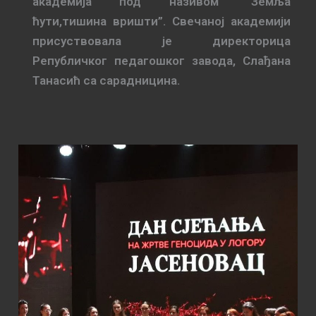
академија под називом “Земља
ћути,тишина вришти”. Свечаној академији
присуствовала је директорица
Републичког педагошког завода, Слађана
Танасић са сарадницина.