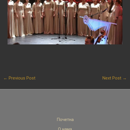
←
Previous Post
Next Post
→
Почетна
О нама