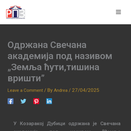
Skip
to
content
Одржана Свечана
академија под називом
„Земља ћути,тишина
вришти”
/ By
/
27/04/2025
Leave a Comment
Andrea
У Козаракој Дубици одржана је Свечана