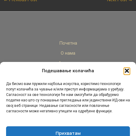
Почетна
О нама
Актуелно
Подешавање колачића
Стручни кадар
Пројекти
Да бисмо вам пружили најбоља искуства, користимо технологије
попут колачића за чување и/или приступ информацијама о уређају.
Архива
Сагласност за ове технологије ће нам омогућити да обрађујемо
податке као што су понашање прегледања или јединствени ИД-ови на
Контакт
овој веб страници. Недавање сагласности или повлачење
сагласности може негативно утицати на одређене функције.
Прихватам