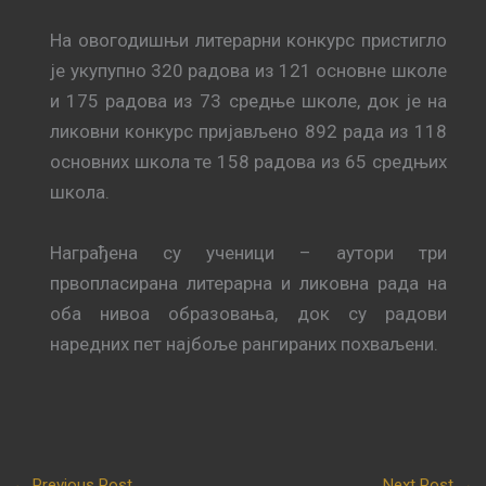
На овогодишњи литерарни конкурс пристигло
је укупупно 320 радова из 121 основне школе
и 175 радова из 73 средње школе, док је на
ликовни конкурс пријављено 892 рада из 118
основних школа те 158 радова из 65 средњих
школа.
Награђена су ученици – аутори три
првопласирана литерарна и ликовна рада на
оба нивоа образовања, док су радови
наредних пет најбоље рангираних похваљени.
←
Previous Post
Next Post
→