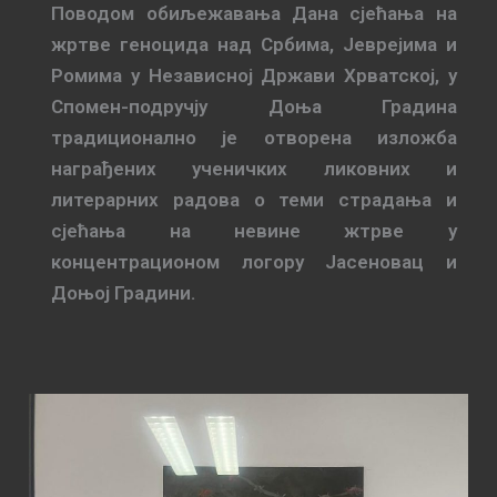
Поводом обиљежавања Дана сјећања на
жртве геноцида над Србима, Јеврејима и
Ромима у Независној Држави Хрватској, у
Спомен-подручју Доња Градина
традиционално је отворена изложба
награђених ученичких ликовних и
литерарних радова о теми страдања и
сјећања на невине жтрве у
концентрационом логору Јасеновац и
Доњој Градини.