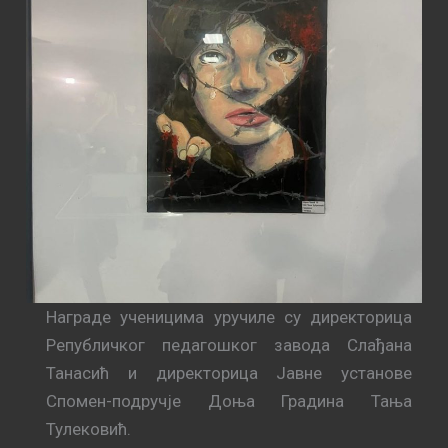
Награде ученицима уручиле су директорица
Републичког педагошког завода Слађана
Танасић и директорица Јавне установе
Спомен-подручје Доња Градина Тања
Тулековић.