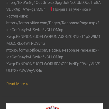
s_org/EXtWn8g1Ou9GiTzuZ0pgrUoBNcCUbLQUcTfe8A
SDJK9p_A?e=gsnMB4
Пријава за ученике и
наставнике:
https://forms.office.com/Pages/ResponsePage.aspx?
id=Get0a4yfwUSwKc5vCLLOMnp-
XwqxPkNPtONEUQFLWORUNVJSRjZCR1ZaT1pXWlM1
M0xOREc4WTNOSy4u
https://forms.office.com/Pages/ResponsePage.aspx?
id=Get0a4yfwUSwKc5vCLLOMnp-
XwqxPkNPtONEUQFLWORURVpZR1lVNFpFRVoyVUVS
UlJYSkZJWVAyVS4u
Read More »
Резултати