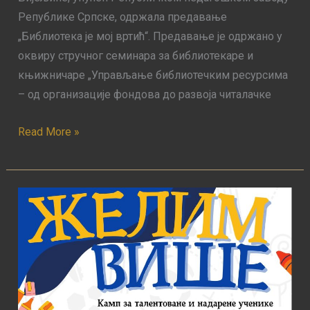
Републике Српске, одржала предавање
„Библиотека је мој вртић“. Предавање је одржано у
оквиру стручног семинара за библиотекаре и
књижничаре „Управљање библиотечким ресурсима
– од организације фондова до развоја читалачке
Read More »
Камп
“Желим
више”