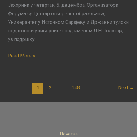
и
Јахорини у четвртак, 5. децембра. Организатори
средњих
Форума су Центар отвореног образовања,
школа
Универзитет у Источном Сарајеву и Државни тулски
Републике
педагошки универзитет под именом Л.Н. Толстоја,
Српске
уз подршку
Read More »
1
2
…
148
Next
→
Почетна