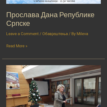
Прослава Дана Републике
Српске
Leave a Comment
/
Обавјештења
/ By
Mileva
Read More »
Представница
РПЗ
–
а
на
стручном