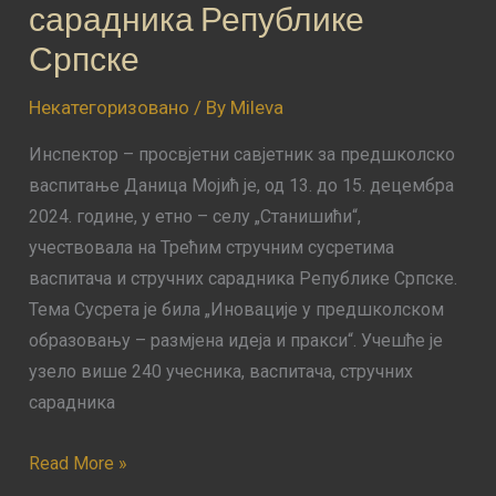
сарадника Републике
Српске
Српске
Некатегоризовано
/ By
Mileva
Инспектор – просвјетни савјетник за предшколско
васпитање Даница Мојић је, од 13. до 15. децембра
2024. године, у етно – селу „Станишићи“,
учествовала на Трећим стручним сусретима
васпитача и стручних сарадника Републике Српске.
Тема Сусрета је била „Иновације у предшколском
образовању – размјена идеја и пракси“. Учешће је
узело више 240 учесника, васпитача, стручних
сарадника
Read More »