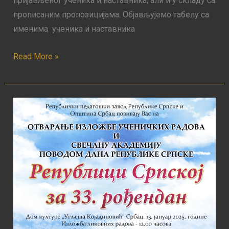
пријављеног ученика и наставника, али и у складу са
прописаним пропозицијама. Објављујемо табелу са
именима ученика и наставника
Read More »
Прослава
Дана
Републике
Српске