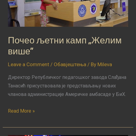
Почео љетни камп „Желим
више”
Leave a Comment
/
Обавјештења
/ By
Mileva
Директор Републичког педагошког завода Слађана
Танасић присуствовала је представљању нових
чланова администрације Америчке амбасаде у БиХ.
Read More »