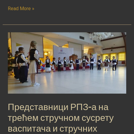
Read More »
Представници
РПЗ-
а
на
трећем
стручном
сусрету
васпитача
и
Представници РПЗ-а на
стручних
трећем стручном сусрету
сарадника
васпитача и стручних
Републике