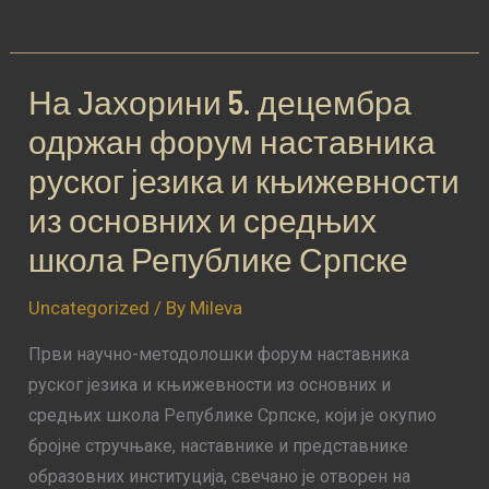
На Јахорини 5. децембра
На
Јахорини
одржан форум наставника
5.
руског језика и књижевности
децембра
из основних и средњих
одржан
форум
школа Републике Српске
наставника
Uncategorized
/ By
Mileva
руског
језика
Први научно-методолошки форум наставника
и
руског језика и књижевности из основних и
књижевности
средњих школа Републике Српске, који је окупио
из
бројне стручњаке, наставнике и представнике
основних
образовних институција, свечано је отворен на