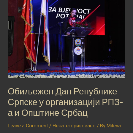
Обиљежен
Дан
Републике
Српске
у
организацији
РПЗ-
а
и
Општине
Србац
Обиљежен Дан Републике
Српске у организацији РПЗ-
а и Општине Србац
Leave a Comment
/
Некатегоризовано
/ By
Mileva