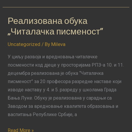
Реализована обука
Реализована
обука
„Читалачка писменост”
„Читалачка
писменост”
Uncategorized
/ By
Mileva
У циљу развоја и вредновања читалачке
посмености код дјеце у просторијама РПЗ-а 10. и 11.
децембра реализована је обука “Читалачка
писменост” за 20 професора разредне наставе који
изводе наставу у 4. и 5. разреду у школама Града
Бања Луке. Обуку је реализована у сарадњи са
Заводом за вредновање квалитета образовања и
васпитања Републике Србије, а
Read More »