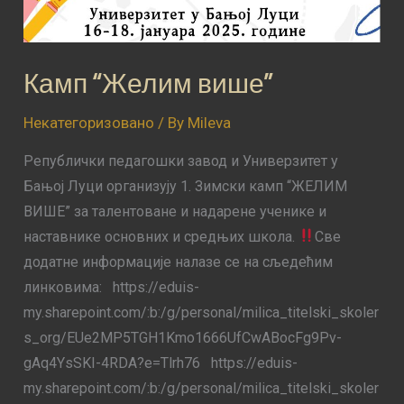
Камп “Желим више”
Некатегоризовано
/ By
Mileva
Републички педагошки завод и Универзитет у
Бањој Луци организују 1. Зимски камп “ЖЕЛИМ
ВИШЕ” за талентоване и надарене ученике и
наставнике основних и средњих школа.
Све
додатне информације налазе се на сљедећим
линковима: https://eduis-
my.sharepoint.com/:b:/g/personal/milica_titelski_skoler
s_org/EUe2MP5TGH1Kmo1666UfCwABocFg9Pv-
gAq4YsSKI-4RDA?e=Tlrh76 https://eduis-
my.sharepoint.com/:b:/g/personal/milica_titelski_skoler