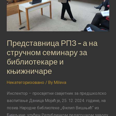
семинару
за
библиотекаре
и
књижничаре
Представница РПЗ – а на
стручном семинару за
библиотекаре и
књижничаре
Некатегоризовано
/ By
Mileva
Инспектор – просвјетни савјетник за предшколско
васпитање Даница Мојић је, 25. 12. 2024. године, на
позив Народне библиотеке „Филип Вишњић“ из
Бијељине, упућен Републичком педагошком заводу