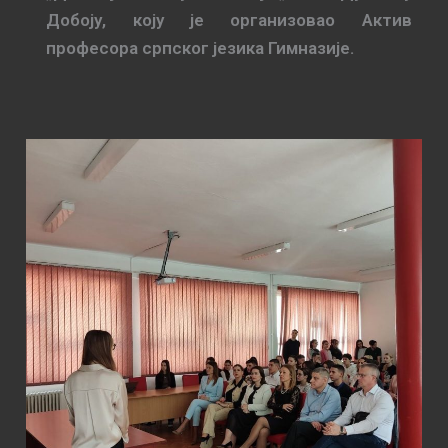
Добоју, коју је организовао Aктив
прoфeсoрa српскoг jeзикa Гимнaзиje.