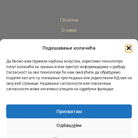
Почетна
О нама
Актуелно
Подешавање колачића
Стручни кадар
Пројекти
Да бисмо вам пружили најбоља искуства, користимо технологије
попут колачића за чување и/или приступ информацијама о уређају.
Архива
Сагласност за ове технологије ће нам омогућити да обрађујемо
податке као што су понашање прегледања или јединствени ИД-ови на
Контакт
овој веб страници. Недавање сагласности или повлачење
сагласности може негативно утицати на одређене функције.
Прихватам
Одбацујем
© Републички педагошки завод Републике Српске.
Сва права задржана 2026.