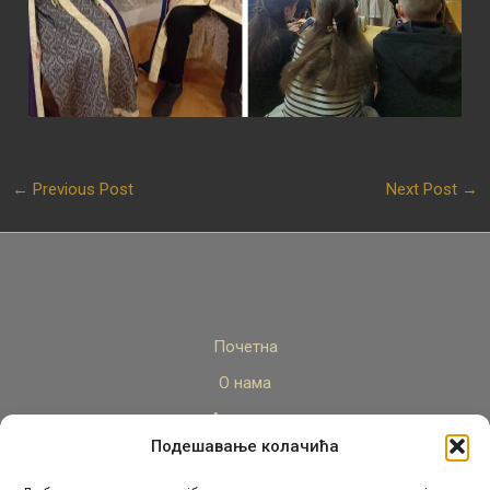
←
Previous Post
Next Post
→
Почетна
О нама
Актуелно
Подешавање колачића
Стручни кадар