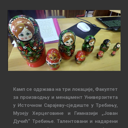
Камп се одржава на три локације, Факултет
за производњу и менаџмент Универзитета
у Источном Сарајеву-сједиште у Требињу,
Музеју Херцеговине и Гимназији „Јован
Дучић“ Требиње. Талентовани и надарени