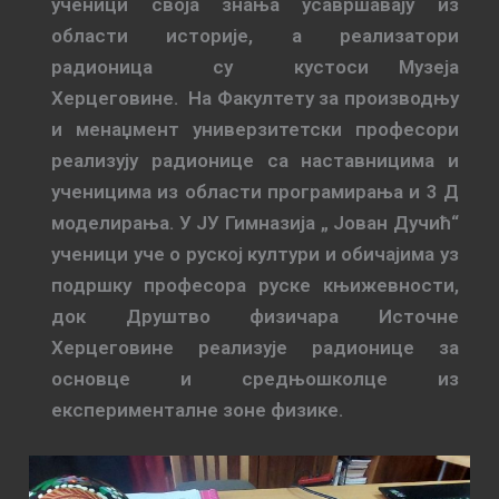
ученици своја знања усавршавају из
области историје, а реализатори
радионица су кустоси Музеја
Херцеговине. На Факултету за производњу
и менаџмент универзитетски професори
реализују радионице са наставницима и
ученицима из области програмирања и 3 Д
моделирања. У ЈУ Гимназија „ Јован Дучић“
ученици уче о руској култури и обичајима уз
подршку професора руске књижевности,
док Друштво физичара Источне
Херцеговине реализује радионице за
основце и средњошколце из
експерименталне зоне физике.