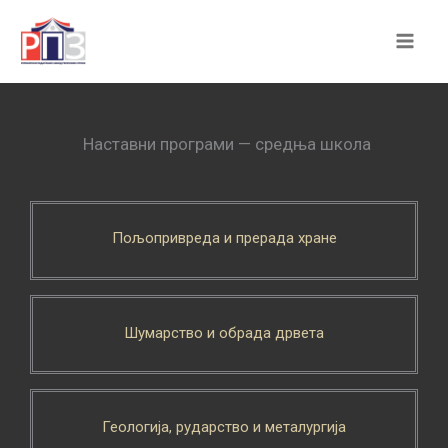
Skip
to
content
Наставни програми — средња школа
Пољопривреда и прерада хране
Шумарство и обрада дрвета
Геологија, рударство и металургија