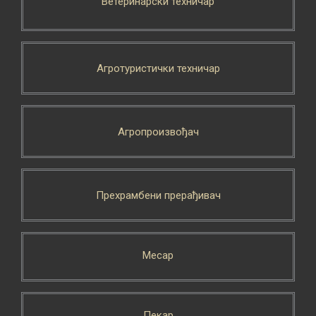
Ветеринарски техничар
Агротуристички техничар
Агропроизвођач
Прехрамбени прерађивач
Месар
Пекар