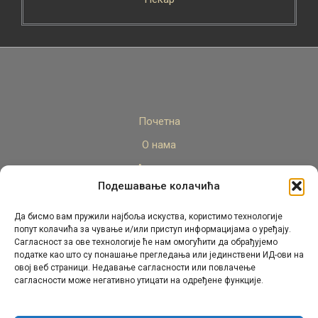
Почетна
О нама
Актуелно
Подешавање колачића
Стручни кадар
Пројекти
Да бисмо вам пружили најбоља искуства, користимо технологије
попут колачића за чување и/или приступ информацијама о уређају.
Архива
Сагласност за ове технологије ће нам омогућити да обрађујемо
податке као што су понашање прегледања или јединствени ИД-ови на
Контакт
овој веб страници. Недавање сагласности или повлачење
сагласности може негативно утицати на одређене функције.