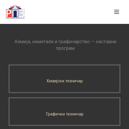
Skip
to
content
Хемија, неметали и графичарство — наставни
програм
Хемијски техничар
Графички техничар