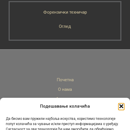
Форензички техничар
Оглед
Почетна
О нама
Актуелно
Подешавање колачића
Стручни кадар
Пројекти
Да бисмо вам пружили најбоља искуства, користимо технологије
попут колачића за чување и/или приступ информацијама о уређају.
Архива
Сагласност за ове технологије ће нам омогућити да обрађујемо