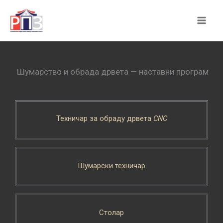
Skip
to
content
Шумарство и обрада дрвета — наставни програм
Техничар за обраду дрвета
CNC
Шумарски техничар
Столар