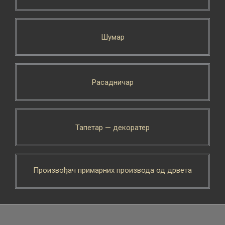
Шумар
Расадничар
Тапетар — декоратер
Произвођач примарних производа од дрвета