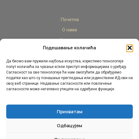
Почетна
О нама
Актуелно
Подешавање колачића
Стручни кадар
Пројекти
Да бисмо вам пружили најбоља искуства, користимо технологије
попут колачића за чување и/или приступ информацијама о уређају.
Архива
Сагласност за ове технологије ће нам омогућити да обрађујемо
податке као што су понашање прегледања или јединствени ИД-ови на
Контакт
овој веб страници. Недавање сагласности или повлачење
сагласности може негативно утицати на одређене функције.
Прихватам
Одбацујем
© Републички педагошки завод Републике Српске.
Сва права задржана 2026.