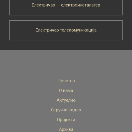
Електричар — електроинсталатер
Електричар телекомуникација
Почетна
О нама
Актуелно
Стручни кадар
Пројекти
Архива