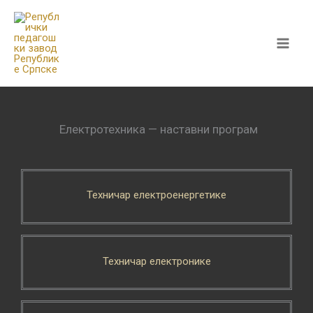
Skip
to
content
Електротехника — наставни програм
Техничар електроенергетике
Техничар електронике