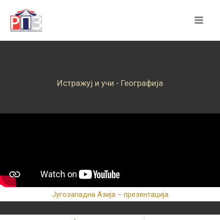
Skip
to
content
Истражуј и учи - Географија
Југозападна Азија – презентација