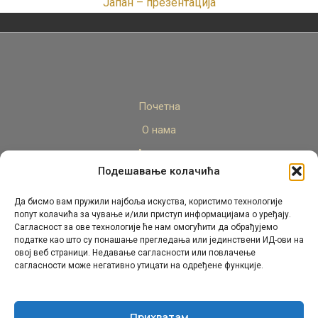
Јапан – презентација
Почетна
О нама
Актуелно
Подешавање колачића
Стручни кадар
Пројекти
Да бисмо вам пружили најбоља искуства, користимо технологије
попут колачића за чување и/или приступ информацијама о уређају.
Архива
Сагласност за ове технологије ће нам омогућити да обрађујемо
податке као што су понашање прегледања или јединствени ИД-ови на
Контакт
овој веб страници. Недавање сагласности или повлачење
сагласности може негативно утицати на одређене функције.
Прихватам