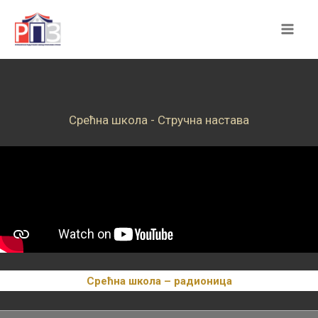
Skip
to
content
Срећна школа - Стручна настава
Срећна школа – радионица