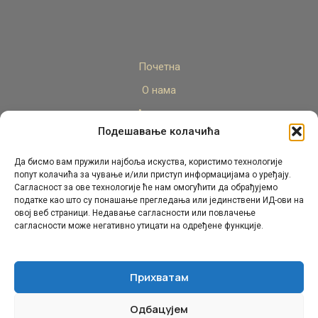
Почетна
О нама
Актуелно
Подешавање колачића
Стручни кадар
Пројекти
Да бисмо вам пружили најбоља искуства, користимо технологије
попут колачића за чување и/или приступ информацијама о уређају.
Архива
Сагласност за ове технологије ће нам омогућити да обрађујемо
податке као што су понашање прегледања или јединствени ИД-ови на
Контакт
овој веб страници. Недавање сагласности или повлачење
сагласности може негативно утицати на одређене функције.
Прихватам
Одбацујем
© Републички педагошки завод Републике Српске.