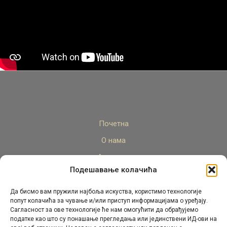
Почетна
О нама
Актуелно
Подешавање колачића
Стручни кадар
Пројекти
Да бисмо вам пружили најбоља искуства, користимо технологије
попут колачића за чување и/или приступ информацијама о уређају.
Архива
Сагласност за ове технологије ће нам омогућити да обрађујемо
податке као што су понашање прегледања или јединствени ИД-ови на
Контакт