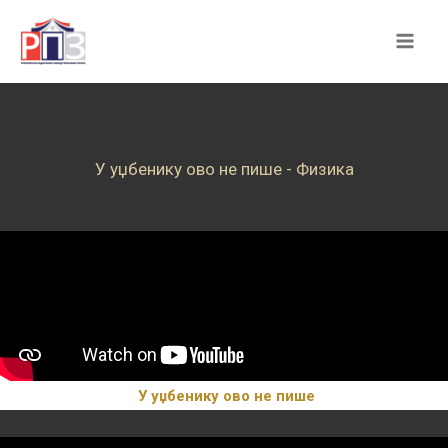
Skip
to
content
У уџбенику ово не пише - Физика
У уџбенику ово не пише