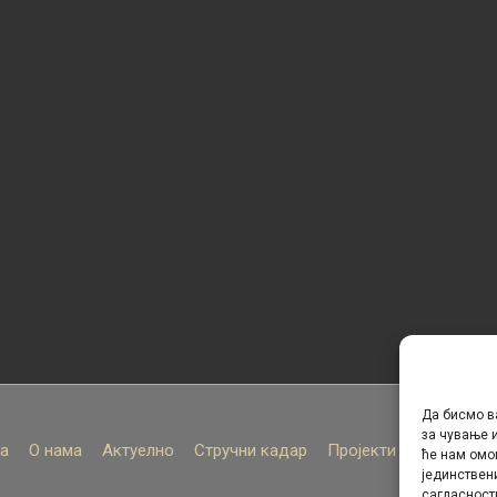
Да бисмо в
за чување и
а
О нама
Актуелно
Стручни кадар
Пројекти
Архива
ће нам омо
јединствен
сагласност