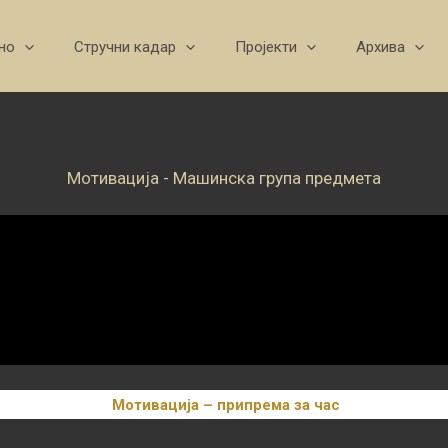
но
Стручни кадар
Пројекти
Архива
Мотивација - Машинска група предмета
Мотивација – припрема за час