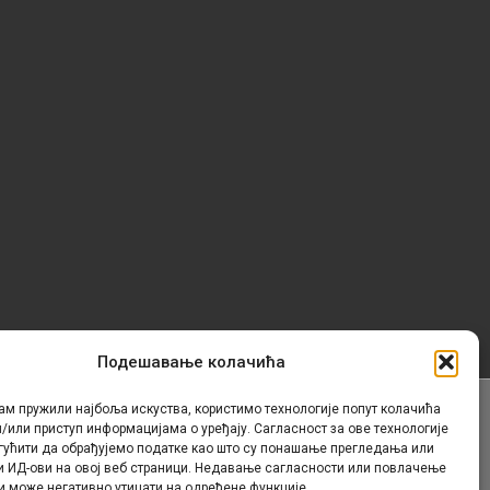
Подешавање колачића
ам пружили најбоља искуства, користимо технологије попут колачића
/или приступ информацијама о уређају. Сагласност за ове технологије
Контакт
гућити да обрађујемо податке као што су понашање прегледања или
и ИД-ови на овој веб страници. Недавање сагласности или повлачење
и може негативно утицати на одређене функције.