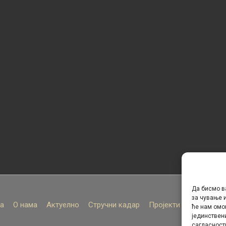
Да бисмо в
за чување и
а
О нама
Актуелно
Стручни кадар
Пројекти
Архива
ће нам омо
јединствен
сагласност