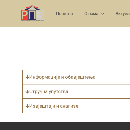
Skip
to
Почетна
О нама
Актуел
content
Информације и обавјештења
Стручна упутства
Извјештаји и анализе