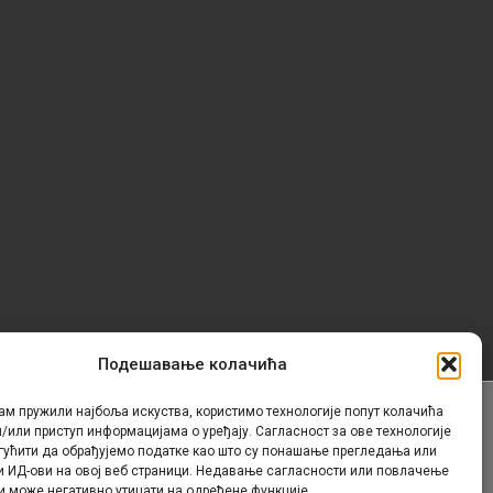
Подешавање колачића
ам пружили најбоља искуства, користимо технологије попут колачића
/или приступ информацијама о уређају. Сагласност за ове технологије
Контакт
гућити да обрађујемо податке као што су понашање прегледања или
и ИД-ови на овој веб страници. Недавање сагласности или повлачење
и може негативно утицати на одређене функције.