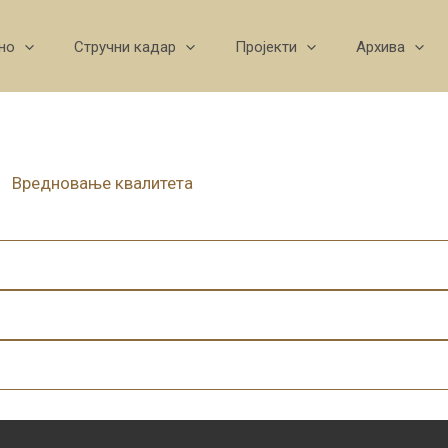
но
Стручни кадар
Пројекти
Архива
Вредновање квалитета