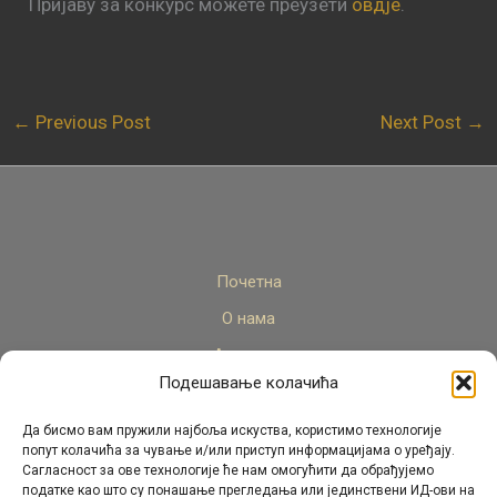
Пријаву за конкурс можете преузети
овдје
.
←
Previous Post
Next Post
→
Почетна
О нама
Актуелно
Подешавање колачића
Стручни кадар
Пројекти
Да бисмо вам пружили најбоља искуства, користимо технологије
попут колачића за чување и/или приступ информацијама о уређају.
Архива
Сагласност за ове технологије ће нам омогућити да обрађујемо
податке као што су понашање прегледања или јединствени ИД-ови на