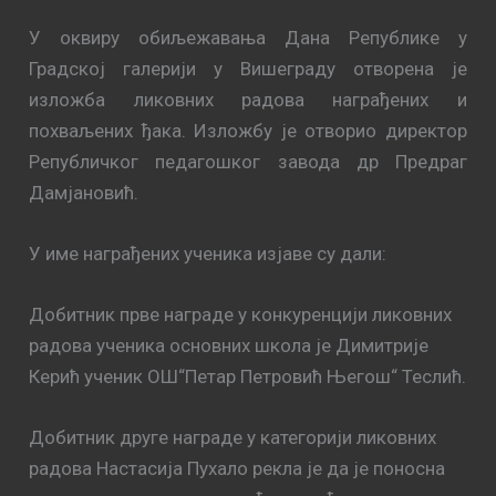
У оквиру обиљежавања Дана Републике у
Градској галерији у Вишеграду отворена је
изложба ликовних радова награђених и
похваљених ђака. Изложбу је отворио директор
Републичког педагошког завода др Предраг
Дамјановић.
У име награђених ученика изјаве су дали:
Добитник прве награде у конкуренцији ликовних
радова ученика основних школа је Димитрије
Керић ученик ОШ“Петар Петровић Његош“ Теслић.
Добитник друге награде у категорији ликовних
радова Настасија Пухало рекла је да је поносна