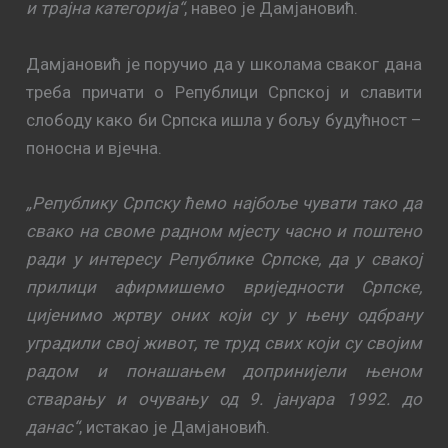
и трајна категорија“
, навео је Дамјановић.
Дамјановић је поручио да у школама сваког дана
треба причати о Републици Српској и славити
слободу како би Српска ишла у бољу будућност –
поносна и вјечна.
„Републику Српску ћемо најбоље чувати тако да
свако на своме радном мјесту часно и поштено
ради у интересу Републике Српске, да у свакој
прилици афирмишемо вриједности Српске,
цијенимо жртву оних који су у њену одбрану
уградили свој живот, те труд свих који су својим
радом и понашањем допринијели њеном
стварању и очувању од 9. јануара 1992. до
данас“
, истакао је Дамјановић.