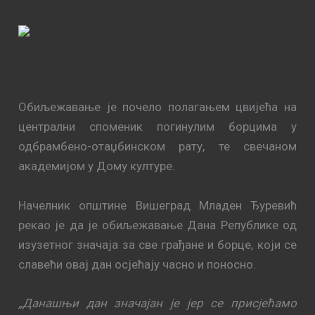
Обиљежавање је почело полагањем цвијећа на
централни споменик погинулим борцима у
одбрамбено-отаџбинском рату, те свечаном
академијом у Дому културе.
Начелник општине Вишеград Младен Ђуревић
рекао је да је обиљежавање Дана Републике од
изузетног значаја за све грађане и борце, који се
славећи овај дан осјећају часно и поносно.
„Данашњи дан значајан је јер се присјећамо