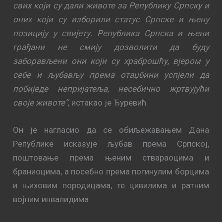
свих који су дали животе за Републику Српску и
оних који су изборили статус Српске и њену
позицију у свијету. Република Српска и њени
грађани не смију дозволити да буду
заборављени они који су храброшћу, вјером у
себе и љубављу према отаџбини успјели да
побиједе непријатеља, несебично жртвујући
своје животе“
, истакао је Ђуревић.
Он је нагласио да се обиљежавањем Дана
Републике исказује љубав према Српској,
поштовање према њеним ствараоцима и
браниоцима, а посебно према погинулим борцима
и њиховим породицама, те цивилима и ратним
војним инвалидима.