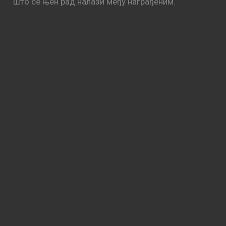
што се њен рад налази међу награђеним.