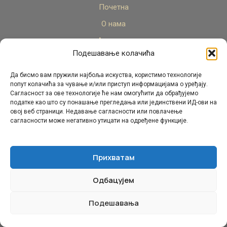
Почетна
О нама
Актуелно
Подешавање колачића
Стручни кадар
Пројекти
Да бисмо вам пружили најбоља искуства, користимо технологије
попут колачића за чување и/или приступ информацијама о уређају.
Архива
Сагласност за ове технологије ће нам омогућити да обрађујемо
податке као што су понашање прегледања или јединствени ИД-ови на
Контакт
овој веб страници. Недавање сагласности или повлачење
сагласности може негативно утицати на одређене функције.
Прихватам
Одбацујем
© Републички педагошки завод Републике Српске.
Сва права задржана 2026.
Подешавања