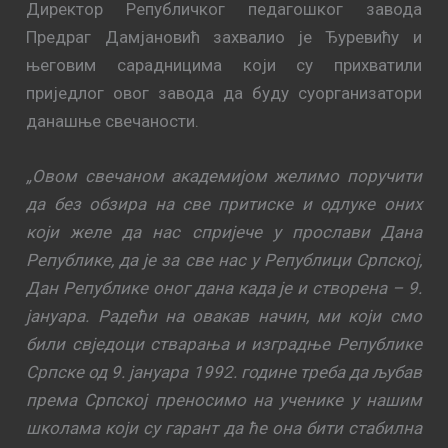
Директор Републичког педагошког завода
Предраг Дамјановић захвалио је Ђуревићу и
његовим сарадницима који су прихватили
приједлог овог завода да буду суорганизатори
данашње свечаности.
„Овом свечаном академијом желимо поручити
да без обзира на све притиске и одлуке оних
који желе да нас спријече у прослави Дана
Републике, да је за све нас у Републици Српској,
Дан Републике оног дана када је и створена – 9.
јануара. Радећи на овакав начин, ми који смо
били свједоци стварања и изградње Републике
Српске од 9. јануара 1992. године треба да љубав
према Српској преносимо на ученике у нашим
школама који су гарант да ће она бити стабилна