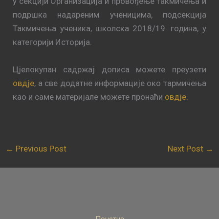
у секцији Организација и провођење такмичења и
подршка надареним ученицима, подсекција
Такмичења ученика, школска 2018/19. година, у
категорији Историја.
Цјелокупан садржај дописа можете преузети
овдје
, а све додатне информације око тармичења
као и саме материјале можете пронаћи
овдје.
←
Previous Post
Next Post
→