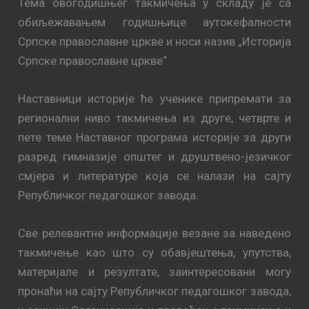
Тема овогодишњег такмичења у складу је са
обиљежавањем годишњице аутокефалности
Српске православне цркве и носи назив „Историја
Српске православне цркве“.
Наставници историје ће ученике припремати за
регионални ниво такмичења из друге, четврте и
пете теме Наставног програма историје за други
разред гимназије општег и друштвено-језичког
смјера и литературе која се налази на сајту
Републичког педагошког завода.
Све релевантне информације везане за наведено
такмичење као што су обавјештења, упутства,
материјале и резултате, заинтересовани могу
пронаћи на сајту Републичког педагошког завода,