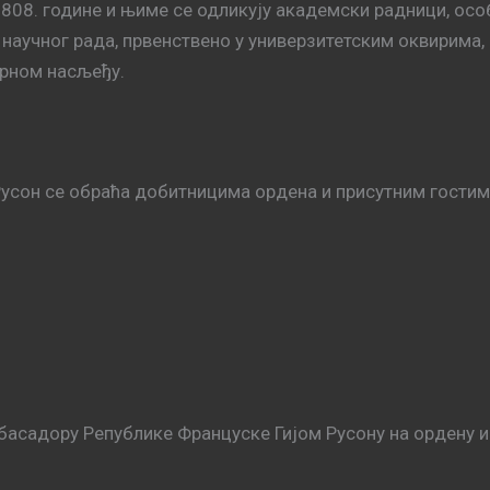
808. године и њиме се одликују академски радници, осо
аучног рада, првенствено у универзитетским оквирима, 
рном насљеђу.
усон се обраћа добитницима ордена и присутним гостим
асадору Републике Француске Гијом Русону на ордену и 