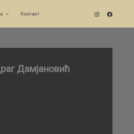
а
Контакт
драг Дамјановић