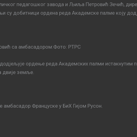
личког педагошког завода и Љиља Петровић Зечић, дире
и су добитници ордена реда Академске палме коју дод
овић са амбасадором:Фото: РТРС
 додјељује ордење реда Академских палми истакнутим п
а двије земље.
е амбасадор Француске у БиХ Гијом Русон.