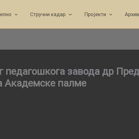
уелно
Стручни кадар
Пројекти
Архив
г педагошкога завода др Пре
а Академске палме