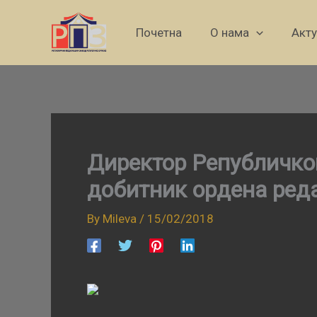
Skip
to
Почетна
О нама
Акт
content
Директор Републичко
добитник ордена ред
By
Mileva
/
15/02/2018