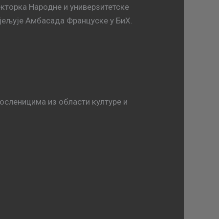
кторка Народне и универзитетске
јељује Амбасада Француске у БиХ.
осленицима из области културе и