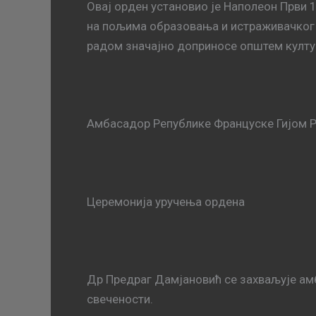
Овај орден установио је Наполеон Први 1
на пољима образовања и истраживачког н
радом значајно доприносе општем култу
Амбасадор Републике Француске Гијом Р
Церемонија уручења ордена
Др Предраг Дамјановић се захваљује амб
свечености.