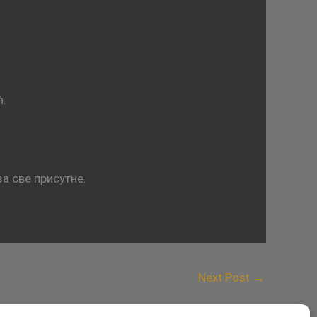
ћ.
а све присутне.
Next Post
→