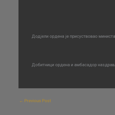
Додјели ордена је присуствовао министа
Добитници ордена и амбасадор наздравља
←
Previous Post