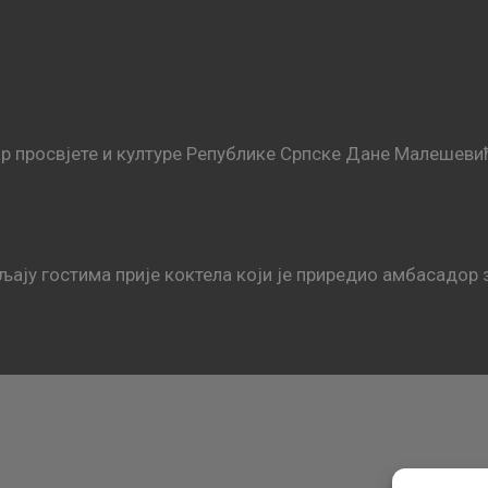
р просвјете и културе Републике Српске Дане Малешеви
ју гостима прије коктела који је приредио амбасадор з