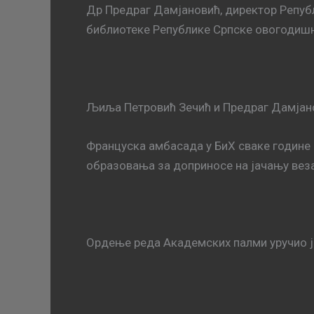
Др Предраг Дамјановић, директор Репуб
библиотеке Републике Српске овогодишњ
Љиља Петровић Зечић и Предраг Дамјан
Француска амбасада у БиХ сваке године
образовања за доприносе на јачању вез
Ордење реда Академских палми уручио ј