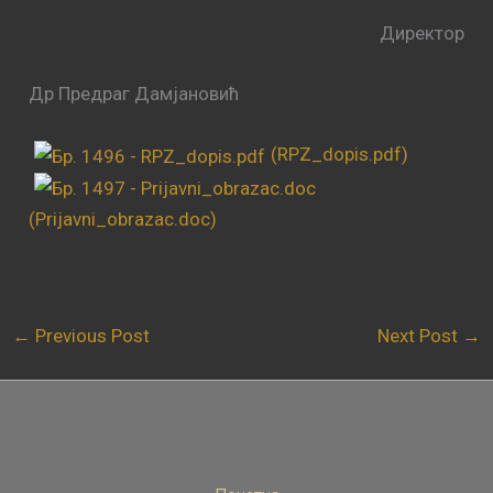
Директор
Др Предраг Дамјановић
(RPZ_dopis.pdf)
(Prijavni_obrazac.doc)
←
Previous Post
Next Post
→