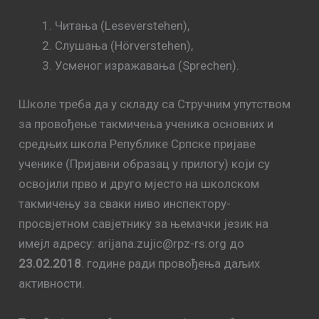
Читањa (Leseverstehen),
Слушањa (Hörverstehen),
Усменoг изражавања (Sprechen).
Школе треба да у складу са Стручним упутством
за провођење такмичења ученика основних и
средњих школа Републике Српске пријаве
ученике (Пријавни образац у прилогу) који су
освојили прво и друго мјесто на школском
такмичењу за сваки ниво инспектору-
просвјетном савјетнику за њемачки језик на
имејл адресу: arijana.zujic@rpz-rs.org до
23.02.2018
. године ради провођења даљих
активности.