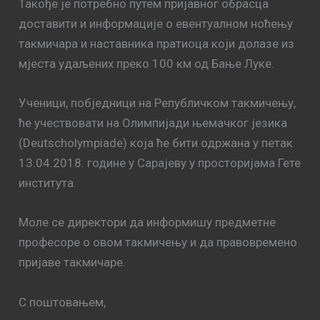
Такође је потребно путем пријавног обрасца
доставити и информације о евентуалном ноћењу
такмичара и наставника пратиоца који долазе из
мјеста удаљених преко 100 км од Бање Луке.
Ученици, побједници на Републичком такмичењу,
ће учествовати на Олимпијади њемачког језика
(Deutscholympiade) која ће бити одржана у петак
13.04.2018. године у Сарајеву у просторијама Гете
института.
Моле се директори да информишу предметне
професоре о овом такмичењу и да правовремено
пријаве такмичаре.
С поштовањем,