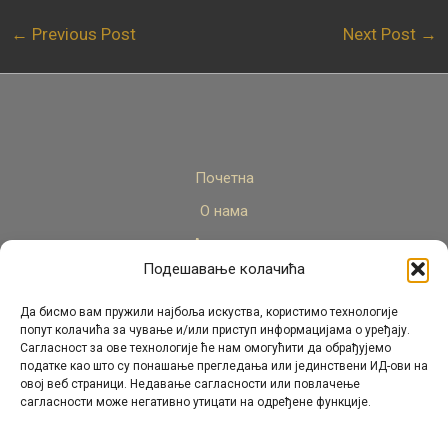
←
Previous Post
Next Post
→
Почетна
О нама
Актуелно
Подешавање колачића
Стручни кадар
Пројекти
Да бисмо вам пружили најбоља искуства, користимо технологије
попут колачића за чување и/или приступ информацијама о уређају.
Архива
Сагласност за ове технологије ће нам омогућити да обрађујемо
податке као што су понашање прегледања или јединствени ИД-ови на
Контакт
овој веб страници. Недавање сагласности или повлачење
сагласности може негативно утицати на одређене функције.