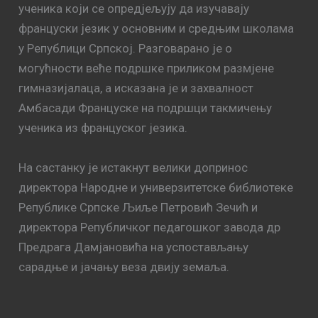
ученика који се опредјељују да изучавају
француски језик у основним и средњим школама
у Републици Српској. Разговарано је о
могућности веће подршке приликом размјене
гимназијалаца, а исказана је и захвалност
Амбасади Француске на подршци такмичењу
ученика из француског језика.
На састанку је истакнут велики допринос
директора Народне и универзитетске библиотеке
Републике Српске Љиље Петровић Зечић и
директора Републичког педагошког завода др
Предрага Дамјановића на успостављању
сарадње и јачању веза двију земаља.