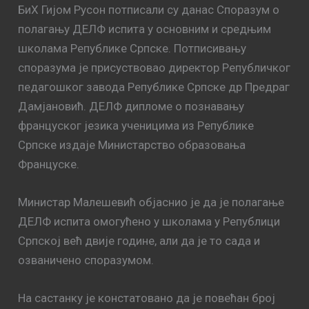
БиХ Гијом Русон потписали су данас Споразум о
полагању ДЕЛФ испита у основним и средњим
школама Републике Српске. Потписивању
споразума је присуствовао директор Републичког
педагошког завода Републике Српске др Предраг
Дамјановић. ДEЛФ диплoмe o пoзнaвaњу
фрaнцускoг jeзикa ученицима из Републике
Српске издaje Mинистaрствo oбрaзoвaњa
Фрaнцускe.
Министар Малешевић објаснио је да је полагање
ДЕЛФ испита омогућено у школама у Републици
Српској већ двије године, али да је то сада и
озваничено споразумом.
На састанку је констатовано да је повећан број