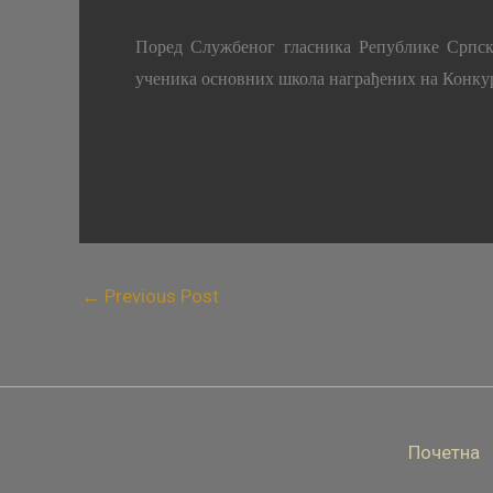
Поред Службеног гласника Републике Српск
ученика основних школа награђених на Конкур
←
Previous Post
Почетна