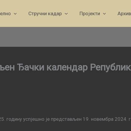
уелно
Стручни кадар
Пројекти
Архив
љен Ђачки календар Републик
5. годину успјешно је представљен 19. новембра 2024. г