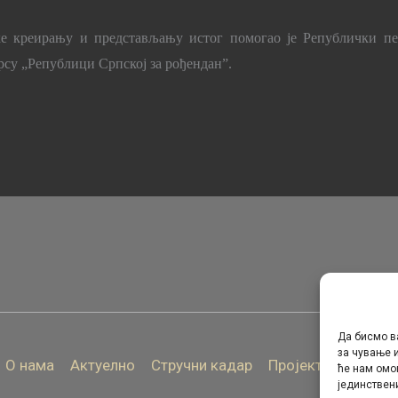
е креирању и представљању истог помогао је Републички пед
су „Републици Српској за рођендан”.
Да бисмо в
за чување и
О нама
Актуелно
Стручни кадар
Пројекти
Архива
ће нам омо
јединствен