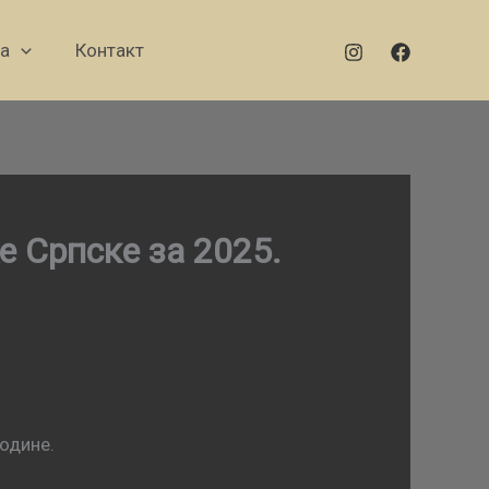
а
Контакт
е Српске за 2025.
одине.