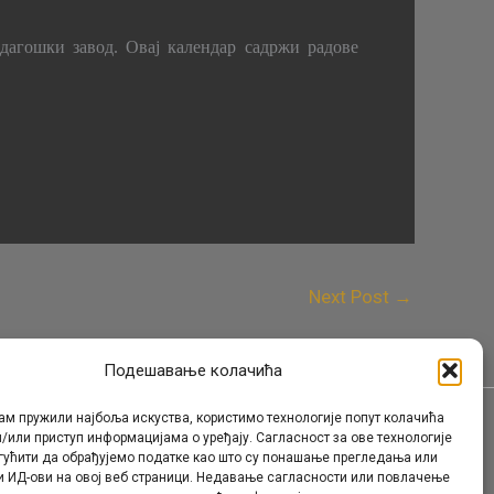
агошки завод. Овај календар садржи радове
Next Post
→
Подешавање колачића
ам пружили најбоља искуства, користимо технологије попут колачића
/или приступ информацијама о уређају. Сагласност за ове технологије
Контакт
гућити да обрађујемо податке као што су понашање прегледања или
и ИД-ови на овој веб страници. Недавање сагласности или повлачење