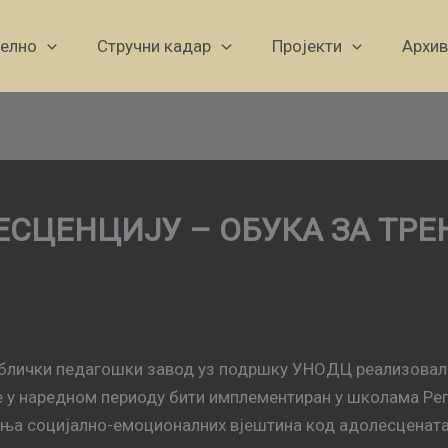
уелно
Стручни кадар
Пројекти
Архив
ЕСЦЕНЦИЈУ – ОБУКА ЗА ТРЕ
ублички педагошки завод уз подршку УНОДЦ реализовали 
е у наредном периоду бити имплементиран у школама Реп
чања социјално-емоционалних вјештина код адолесцената