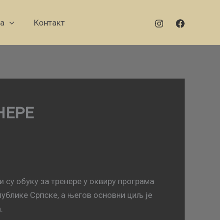
а
Контакт
НЕРЕ
су обуку за тренере у оквиру програма
ублике Српске, а његов основни циљ је
.