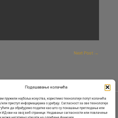
Next Post
→
Подешавање колачића
ам пружили најбоља искуства, користимо технологије попут колачића
/или приступ информацијама о уређају. Сагласност за ове технологије
Контакт
гућити да обрађујемо податке као што су понашање прегледања или
и ИД-ови на овој веб страници. Недавање сагласности или повлачење
и може негативно утицати на одређене функције.