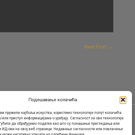
Next Post
→
Подешавање колачића
ам пружили најбоља искуства, користимо технологије попут колачића
/или приступ информацијама о уређају. Сагласност за ове технологије
Контакт
гућити да обрађујемо податке као што су понашање прегледања или
и ИД-ови на овој веб страници. Недавање сагласности или повлачење
и може негативно утицати на одређене функције.