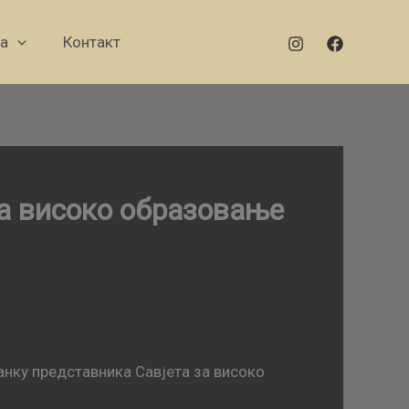
а
Контакт
за високо образовање
анку представника Савјета за високо