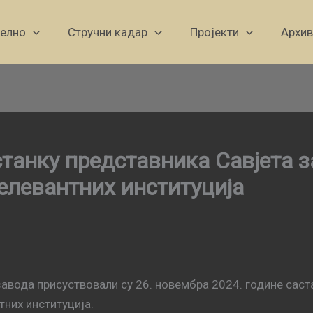
уелно
Стручни кадар
Пројекти
Архив
танку представника Савјета 
елевантних институција
вода присуствовали су 26. новембра 2024. године саст
них институција.