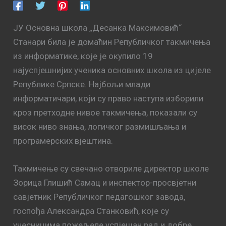
ЈУ Основна школа „Десанка Максимовић“
Станари била је домаћин Републичког такмичења
из информатике, које је окупило 19
најуспјешнијих ученика основних школа из цијеле
Републике Српске. Најбољи млади
информатичари, који су право наступа изборили
кроз претходне нивое такмичења, показали су
висок ниво знања, логичког размишљања и
програмерских вјештина.
Такмичење су свечано отвориле директор школе
Зорица Глишић Самац и инспектор-просвјетни
савјетник Републичког педагошког завода,
госпођа Александра Станковић, које су
учесницима пожељеле успјешан рад и добре