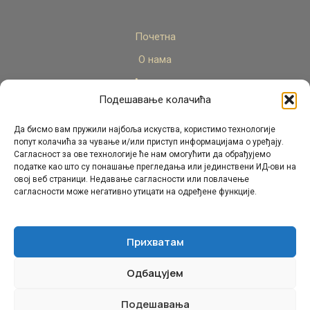
Почетна
О нама
Актуелно
Подешавање колачића
Стручни кадар
Пројекти
Да бисмо вам пружили најбоља искуства, користимо технологије
попут колачића за чување и/или приступ информацијама о уређају.
Архива
Сагласност за ове технологије ће нам омогућити да обрађујемо
податке као што су понашање прегледања или јединствени ИД-ови на
Контакт
овој веб страници. Недавање сагласности или повлачење
сагласности може негативно утицати на одређене функције.
Прихватам
Одбацујем
© Републички педагошки завод Републике Српске.
Сва права задржана 2026.
Подешавања