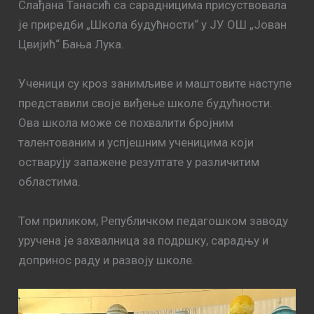
Слађана Танасић са сарадницима присуствовала
је приредби „Школа будућности“ у ЈУ ОШ „Јован
Цвијић“ Бања Лука.
Ученици су кроз занимљиве и маштовите наступе
представили своје виђење школе будућности.
Ова школа може се похвалити бројним
талентованим и успјешним ученицима који
остварују запажене резултате у различитим
областима.
Том приликом, Републичком педагошком заводу
уручена је захвалница за подршку, сарадњу и
допринос раду и развоју школе.