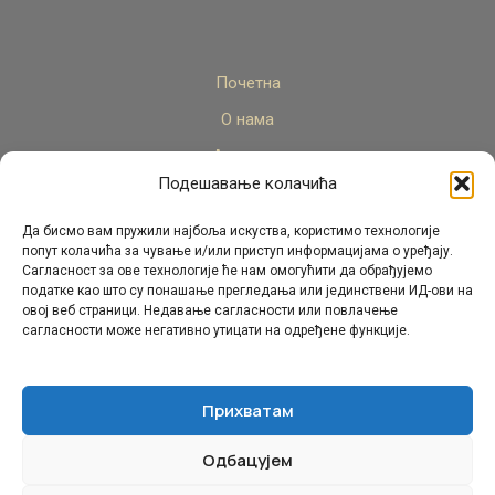
Почетна
О нама
Актуелно
Подешавање колачића
Стручни кадар
Пројекти
Да бисмо вам пружили најбоља искуства, користимо технологије
попут колачића за чување и/или приступ информацијама о уређају.
Архива
Сагласност за ове технологије ће нам омогућити да обрађујемо
податке као што су понашање прегледања или јединствени ИД-ови на
Контакт
овој веб страници. Недавање сагласности или повлачење
сагласности може негативно утицати на одређене функције.
Прихватам
Одбацујем
© Републички педагошки завод Републике Српске.
Сва права задржана 2026.