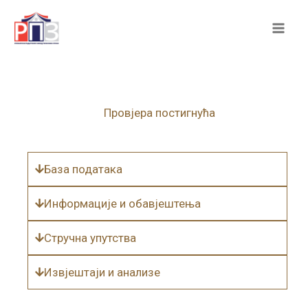
Skip
to
content
Провјера постигнућа
База података
Информације и обавјештења
Стручна упутства
Извјештаји и анализе