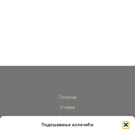
Почетна
О нама
Актуелно
Подешавање колачића
Стручни кадар