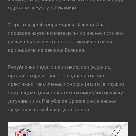
одржаној у Бузау, у Румунији.
У пратњи професора Бојана Пажина, Ана је
показала изузетно математичко знање, логичко
размишљање и истрајност, такмичећи се са
вршњацима из земаља Балкана.
Републички педагошки завод, као један од
организатора и спонзора одласка на ово
престижно такмичење, поносан је што је пружио
подршку младим талентима и омогућио прилику
да ученици из Републике Српске своје знање
представе на међународној сцени.