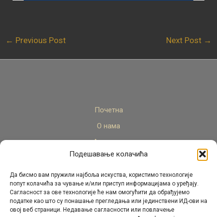
←
Previous Post
Next Post
→
Почетна
О нама
Актуелно
Подешавање колачића
Стручни кадар
Пројекти
Да бисмо вам пружили најбоља искуства, користимо технологије
попут колачића за чување и/или приступ информацијама о уређају.
Архива
Сагласност за ове технологије ће нам омогућити да обрађујемо
податке као што су понашање прегледања или јединствени ИД-ови на
Контакт
овој веб страници. Недавање сагласности или повлачење