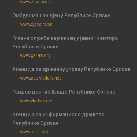
www.znanje.org
Омбудсман за дјецу Републике Српске
www.djeca.rs.ba
Главна служба за ревизију јавног сектора
Републике Српске
www.gsr-rs.org
Агенција за државну управу Републике Српске
www.adu.vladars.net
Гендер центар Владе Републике Српске
www.vladars.net
Агенција за информационо друштво
Републике Српске
www.aidrs.org