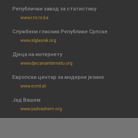
Републички завод за статистику
www.rzs.rs.ba
Службени гласник Републике Српске
www.slglasnik.org
Дјеца на интернету
www.djecanainternetu.org
Европски центар за модерне језике
www.ecml.at
Јад Вашем
www.yadvashem.org