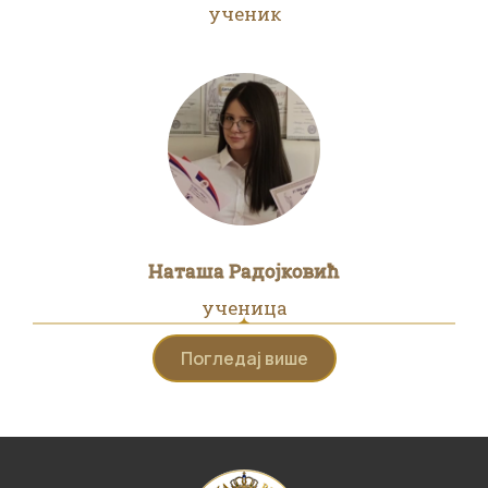
ученик
Наташа Радојковић
ученица
Погледај више