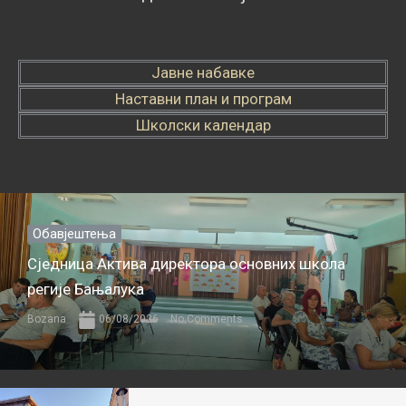
Јавне набавке
Наставни план и програм
Школски календар
Обавјештења
Сједница Актива директора основних школа
регије Бањалука
Bozana
06/08/2026
No Comments