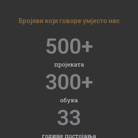
Бројеви који говоре умјесто нас
500
+
пројеката
300
+
обука
33
године постојања