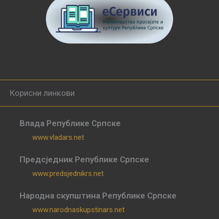
Корисни линкови
Влада Републике Српске
www.vladars.net
Предсједник Републике Српске
www.predsjednikrs.net
Народна скупштина Републике Српске
www.narodnaskupstinars.net