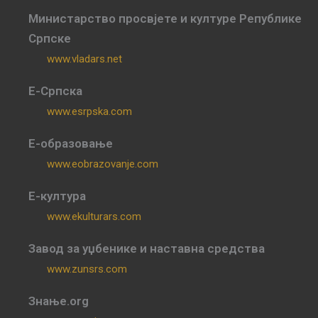
Министарство просвјете и културе Републике
Српске
www.vladars.net
Е-Српска
www.esrpska.com
Е-образовање
www.eobrazovanje.com
Е-култура
www.ekulturars.com
Завод за уџбенике и наставна средства
www.zunsrs.com
Знање.org