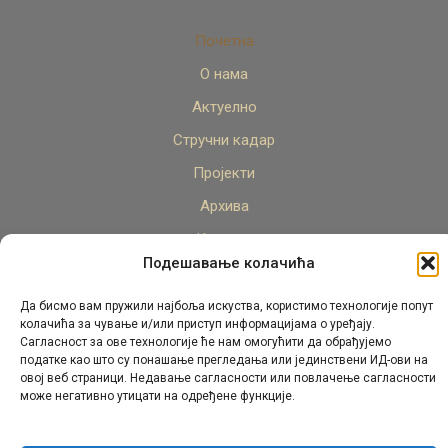
Почетна
О нама
Актуелно
Стручни кадар
Пројекти
Архива
Контакт
Подешавање колачића
Да бисмо вам пружили најбоља искуства, користимо технологије попут
колачића за чување и/или приступ информацијама о уређају.
Сагласност за ове технологије ће нам омогућити да обрађујемо
податке као што су понашање прегледања или јединствени ИД-ови на
овој веб страници. Недавање сагласности или повлачење сагласности
© Републички педагошки завод Републике Српске.
може негативно утицати на одређене функције.
Сва права задржана 2026.