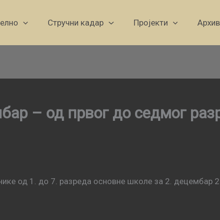
уелно
Стручни кадар
Пројекти
Архив
бар – од првог до седмог раз
ике од 1. до 7. разреда основне школе за 2. децембар 2