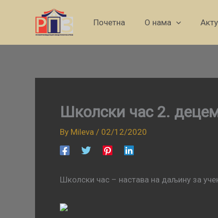
Skip
to
Почетна
О нама
Акт
content
Школски час 2. децем
By
Mileva
/
02/12/2020
Школски час – настава на даљину за учен