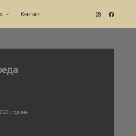
а
Контакт
реда
020. године.