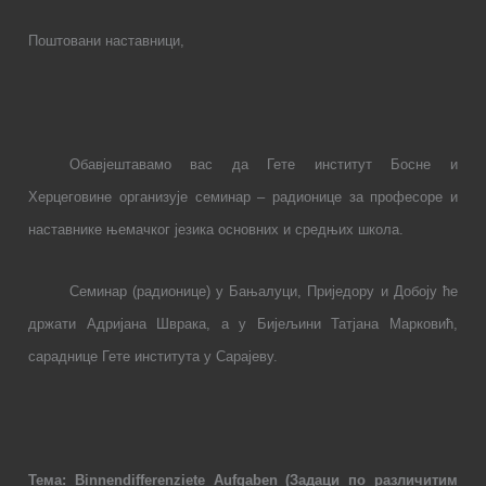
Поштовани наставници,
Обавјештавамо вас да Гете институт Босне и
Херцеговине организује семинар – ради
o
нице за професоре и
наставнике њемачког језика основних и
средњих школа.
Семинар (радионице)
у Бањалуци, Приједору и Добоју
ће
држати Адријана Шврака, а у Бијељини Татјана Марковић,
сараднице Гете института у Сарајеву.
Тема:
Binnendifferenziete
Aufgaben
(Задаци по различитим