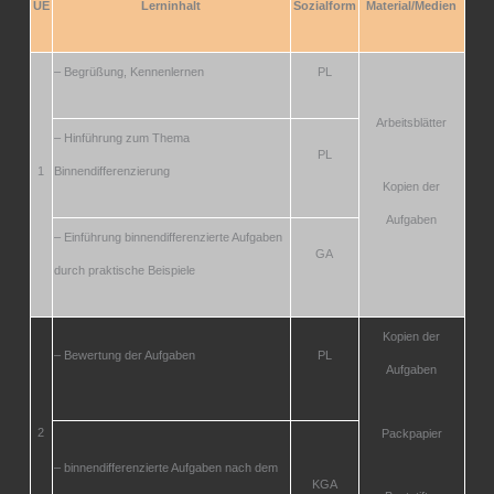
UE
Lerninhalt
Sozialform
Material/Medien
– Begrüßung, Kennenlernen
PL
Arbeitsblätter
– Hinführung zum Thema
PL
1
Binnendifferenzierung
Kopien der
Aufgaben
– Einführung binnendifferenzierte Aufgaben
GA
durch
praktische Beispiele
Kopien der
– Bewertung der Aufgaben
PL
Aufgaben
2
Packpapier
– binnendifferenzierte Aufgaben nach dem
KGA