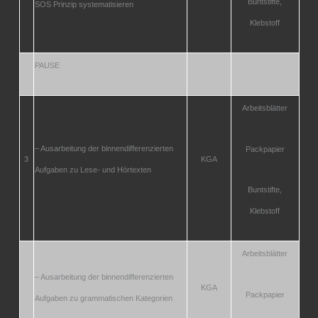
Buntstifte,
SOS
Prinzip systematisieren
Klebstoff
PAUSE
Arbeitsblätter
– Ausarbeitung der binnendifferenzierten
Packpapier
3
KGA
Aufgaben
zu Lese- und Hörtexten
Buntstifte,
Klebstoff
Arbeitsblätter
– Ausarbeitung der binnendifferenzierten
KGA
Packpapier
Aufgaben
zu grammatischen Kategorien