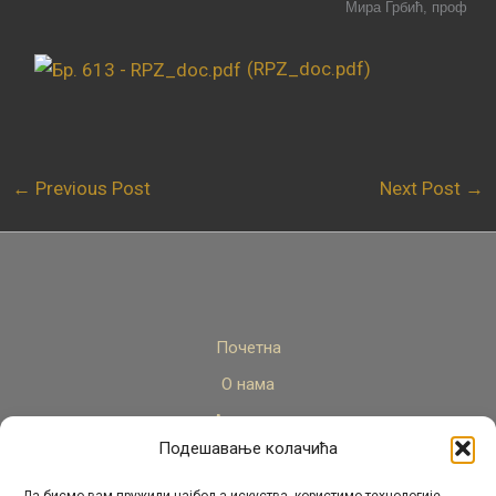
Мира Грбић, проф
(RPZ_doc.pdf)
←
Previous Post
Next Post
→
Почетна
О нама
Актуелно
Подешавање колачића
Стручни кадар
Пројекти