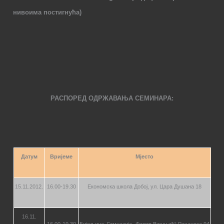
нивоима постигнућа)
РАСПОРЕД ОДРЖАВАЊА СЕМИНАРА:
Датум
Вријеме
Мјесто
15.11.2012.
16.00-19.30
Економска школа Добој, ул. Цара Душана 18
16.11.