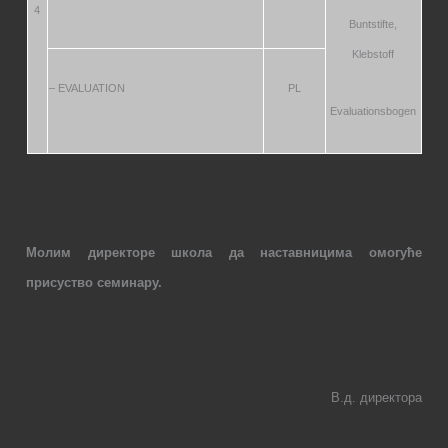
4
Buntstifte,
Klebstoff
– EVALUATION
PL
Evaluationsbogen
Молим директоре школа да наставницима омогуће
присуство семинару.
В
.
д. директор
а