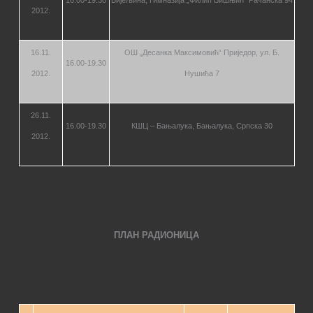
16.00-19.30
Бијељина, Гимназија „Филип Вишњић“ Рачанска 94
2012.
16.11.
ОШ „Десанка Максимовић“ Приједор, ул. Б.
16.00-19.30
2012.
Нушића 7
26.11.
16.00-19.30
КШЦ – Бањалука, Бањалука, Српска 30
2012.
ПЛАН РАДИОНИЦА