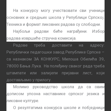
На конкурсу могу учествовати сви ученици
основних и средњих школа у Републици Српској.
Техника и формат ликовних радова су слободни.
Најбољи радови биће награђени. Избор
радова извршиће стручна комисија.
Радове треба доставити на адресу:
Републички педагошки завод Републике Српске –
са назнаком ЗА КОНКУРС, Милоша Обилића 39,
78000 Бања Лука.
На полеђину сваког рада треба
штампати или залијепи пријавни лист, који
достављамо у прилогу.
Молимо руководство школа да са овим
дописом упозна наставнике српског језика и
ликовне културе.
О резултатима конкурса школе и побједници