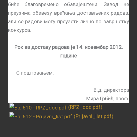
биће благовремено обавијештени. Завод не
преузима обавезу враћања достављених радова,
али се радови могу преузети лично по завршетку
конкурса.
Рок за доставу радова је 14.
новембар
2012.
године
С поштовањем,
В.д. директора
Мира Грбић, проф.
(RPZ_doc.pdf)
(Prijavni_list.pdf)