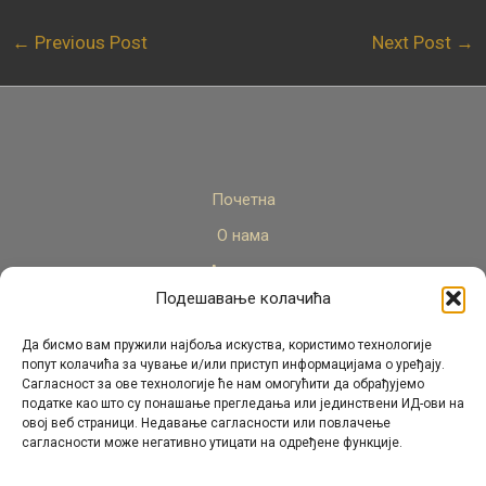
←
Previous Post
Next Post
→
Почетна
О нама
Актуелно
Подешавање колачића
Стручни кадар
Пројекти
Да бисмо вам пружили најбоља искуства, користимо технологије
попут колачића за чување и/или приступ информацијама о уређају.
Архива
Сагласност за ове технологије ће нам омогућити да обрађујемо
податке као што су понашање прегледања или јединствени ИД-ови на
Контакт
овој веб страници. Недавање сагласности или повлачење
сагласности може негативно утицати на одређене функције.