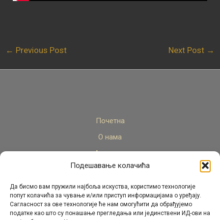
←
Previous Post
Next Post
→
Почетна
О нама
Актуелно
Подешавање колачића
Стручни кадар
Пројекти
Да бисмо вам пружили најбоља искуства, користимо технологије
попут колачића за чување и/или приступ информацијама о уређају.
Архива
Сагласност за ове технологије ће нам омогућити да обрађујемо
податке као што су понашање прегледања или јединствени ИД-ови на
Контакт