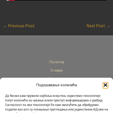
←
Previous Post
Next Post
→
Почетна
О нама
Актуелно
Подешавање колачића
Стручни кадар
Пројекти
Да бисмо вам пружили најбоља искуства, користимо технологије
попут колачића за чување и/или приступ информацијама о уређају.
Архива
Сагласност за ове технологије ће нам омогућити да обрађујемо
податке као што су понашање прегледања или јединствени ИД-ови на
Контакт