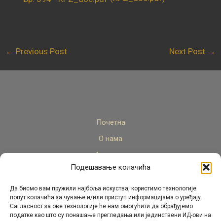
←
Previous Post
Next Post
→
Почетна
О нама
Актуелно
Подешавање колачића
Стручни кадар
Пројекти
Да бисмо вам пружили најбоља искуства, користимо технологије
попут колачића за чување и/или приступ информацијама о уређају.
Архива
Сагласност за ове технологије ће нам омогућити да обрађујемо
податке као што су понашање прегледања или јединствени ИД-ови на
Контакт