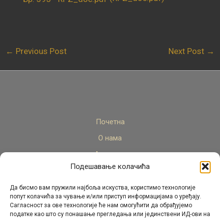
←
Previous Post
Next Post
→
Почетна
О нама
Актуелно
Подешавање колачића
Стручни кадар
Пројекти
Да бисмо вам пружили најбоља искуства, користимо технологије
попут колачића за чување и/или приступ информацијама о уређају.
Архива
Сагласност за ове технологије ће нам омогућити да обрађујемо
податке као што су понашање прегледања или јединствени ИД-ови на
Контакт