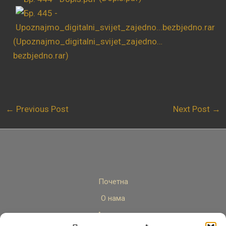
(Upoznajmo_digitalni_svijet_zajedno…
bezbjedno.rar)
←
Previous Post
Next Post
→
Почетна
О нама
Актуелно