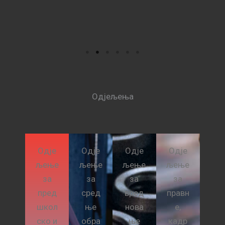
Србе ...
Одјељења
Одје
Одје
Одје
Одје
љење
љење
љење
љење
за
за
за
за
пред
сред
вред
правн
школ
ње
нова
е,
ско и
обра
ње
кадр