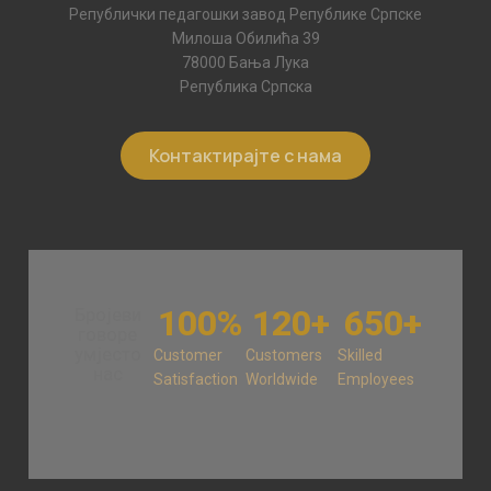
Републички педагошки завод Републике Српске
Милоша Обилића 39
78000 Бања Лука
Република Српска
Контактирајте с нама
100
%
120
+
650
+
Бројеви
говоре
умјесто
Customer
Customers
Skilled
нас
Satisfaction
Worldwide
Employees