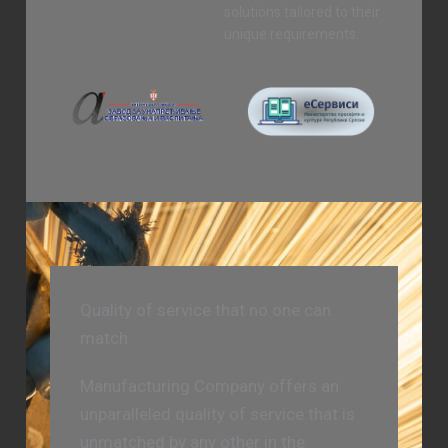
solutions tailored to their
unique requirements.
Quality of service that no one can
match
Manufacturing Company offers an
unparalleled quality of service that is
unmatched by any other in the