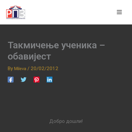
Skip
to
content
Такмичење ученика –
обавијест
By
/
20/02/2012
Mileva
Добро дошли!