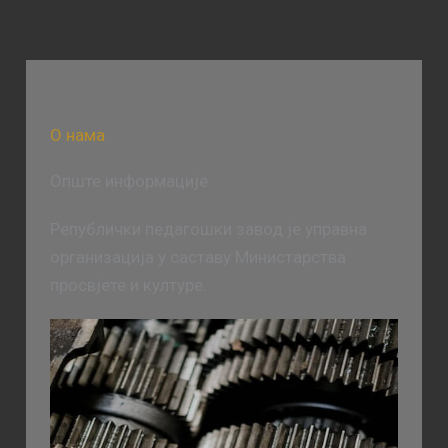
О нама
Опште информације
Републички педагошки завод је управна
организација у саставу Министарства
просвјете и културе.