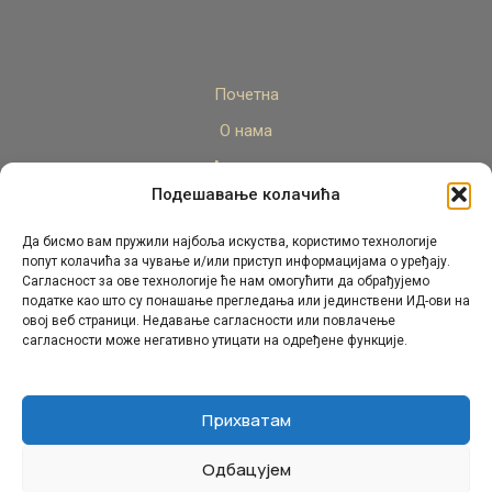
Почетна
О нама
Актуелно
Подешавање колачића
Стручни кадар
Пројекти
Да бисмо вам пружили најбоља искуства, користимо технологије
попут колачића за чување и/или приступ информацијама о уређају.
Архива
Сагласност за ове технологије ће нам омогућити да обрађујемо
податке као што су понашање прегледања или јединствени ИД-ови на
Контакт
овој веб страници. Недавање сагласности или повлачење
сагласности може негативно утицати на одређене функције.
Прихватам
Одбацујем
© Републички педагошки завод Републике Српске.