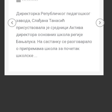
Обиљежен Дан сјећања на све
страдале и прогнане Србе
06/08/2026
Директорка Републичког педагошког
завода Слађана Танасић, заједно са
запосленима у Републичком
педагошком заводу, присуствовала је
централном обиљежавању Дана
сјећања на све страдале и прогнане