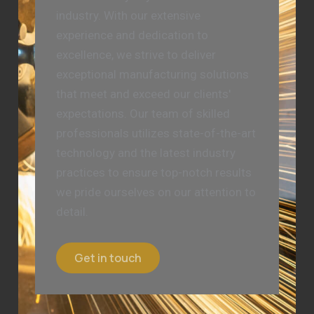
industry. With our extensive
experience and dedication to
excellence, we strive to deliver
exceptional manufacturing solutions
that meet and exceed our clients'
expectations. Our team of skilled
professionals utilizes state-of-the-art
technology and the latest industry
practices to ensure top-notch results
we pride ourselves on our attention to
detail.
Get in touch