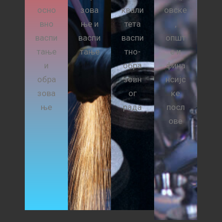
осно
зова
квали
овске
вно
ње и
тета
,
васпи
васпи
васпи
општ
тање
тање
тно-
е и
и
обра
фина
обра
зовн
нсијс
зова
ог
ке
ње
рада
посл
ове