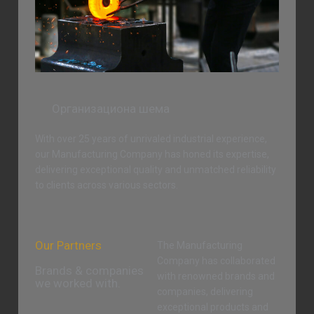
Организациона шема
With over 25 years of unrivaled industrial experience,
our Manufacturing Company has honed its expertise,
delivering exceptional quality and unmatched reliability
to clients across various sectors.
Our Partners
The Manufacturing
Company has collaborated
Brands & companies
with renowned brands and
we worked with.
companies, delivering
exceptional products and