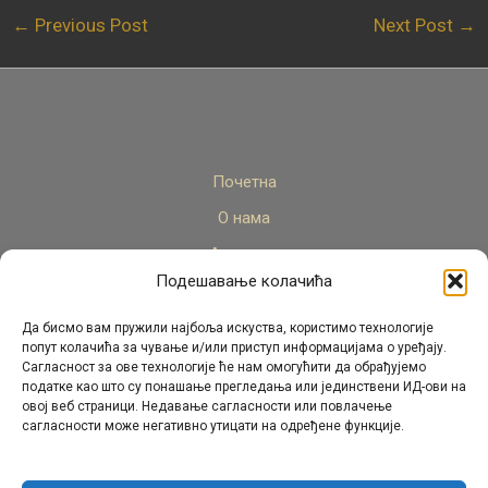
←
Previous Post
Next Post
→
Почетна
О нама
Актуелно
Подешавање колачића
Стручни кадар
Пројекти
Да бисмо вам пружили најбоља искуства, користимо технологије
попут колачића за чување и/или приступ информацијама о уређају.
Архива
Сагласност за ове технологије ће нам омогућити да обрађујемо
податке као што су понашање прегледања или јединствени ИД-ови на
Контакт
овој веб страници. Недавање сагласности или повлачење
сагласности може негативно утицати на одређене функције.