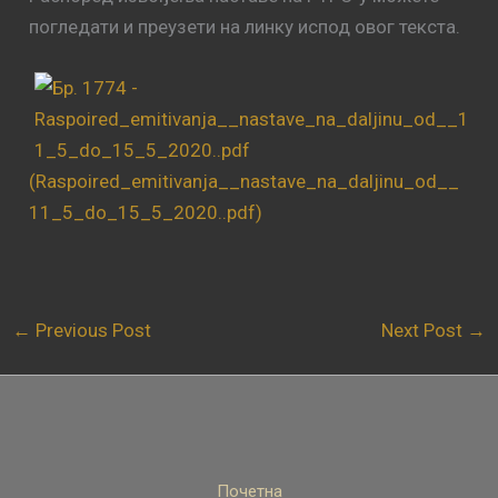
погледати и преузети на линку испод овог текста.
(Raspoired_emitivanja__nastave_na_daljinu_od__
11_5_do_15_5_2020..pdf)
←
Previous Post
Next Post
→
Почетна