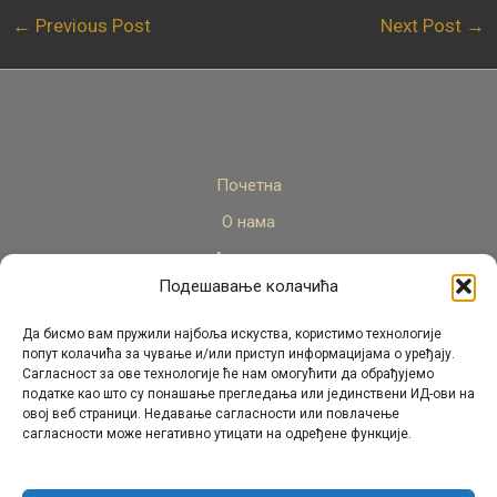
←
Previous Post
Next Post
→
Почетна
О нама
Актуелно
Подешавање колачића
Стручни кадар
Пројекти
Да бисмо вам пружили најбоља искуства, користимо технологије
попут колачића за чување и/или приступ информацијама о уређају.
Архива
Сагласност за ове технологије ће нам омогућити да обрађујемо
податке као што су понашање прегледања или јединствени ИД-ови на
Контакт
овој веб страници. Недавање сагласности или повлачење
сагласности може негативно утицати на одређене функције.