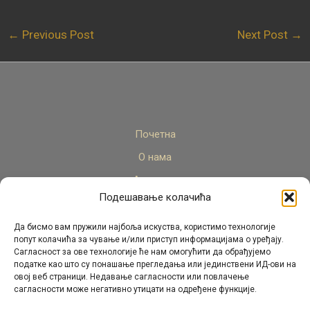
←
Previous Post
Next Post
→
Почетна
О нама
Актуелно
Подешавање колачића
Стручни кадар
Пројекти
Да бисмо вам пружили најбоља искуства, користимо технологије
попут колачића за чување и/или приступ информацијама о уређају.
Архива
Сагласност за ове технологије ће нам омогућити да обрађујемо
податке као што су понашање прегледања или јединствени ИД-ови на
Контакт
овој веб страници. Недавање сагласности или повлачење
сагласности може негативно утицати на одређене функције.