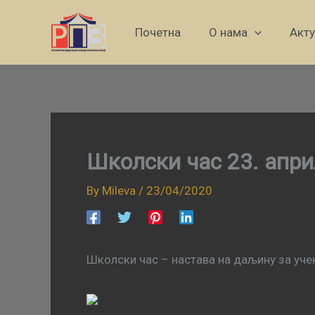
Skip
to
Почетна
О нама
Акт
content
Школски час 23. апри
By
Mileva
/
23/04/2020
Школски час – настава на даљину за учен