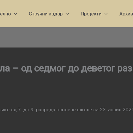
уелно
Стручни кадар
Пројекти
Архив
ла – од седмог до деветог ра
ике од 7. до 9. разреда основне школе за 23. април 2020