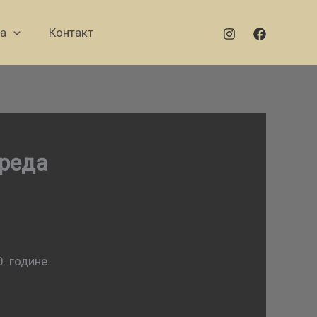
а
Контакт
зреда
. године.