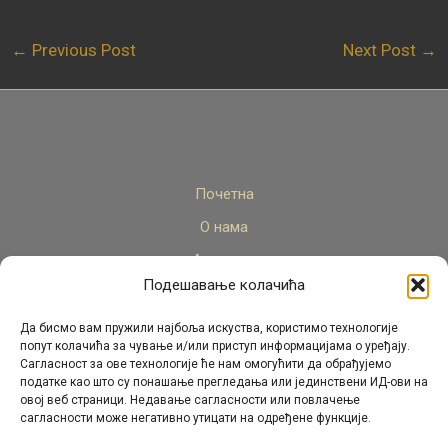
←
Previous Post
Next Post
→
Почетна
О нама
Актуелно
Подешавање колачића
Стручни кадар
Пројекти
Да бисмо вам пружили најбоља искуства, користимо технологије
попут колачића за чување и/или приступ информацијама о уређају.
Архива
Сагласност за ове технологије ће нам омогућити да обрађујемо
податке као што су понашање прегледања или јединствени ИД-ови на
Контакт
овој веб страници. Недавање сагласности или повлачење
сагласности може негативно утицати на одређене функције.