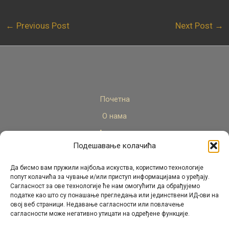
←
Previous Post
Next Post
→
Почетна
О нама
Актуелно
Подешавање колачића
Стручни кадар
Пројекти
Да бисмо вам пружили најбоља искуства, користимо технологије
попут колачића за чување и/или приступ информацијама о уређају.
Архива
Сагласност за ове технологије ће нам омогућити да обрађујемо
податке као што су понашање прегледања или јединствени ИД-ови на
Контакт
овој веб страници. Недавање сагласности или повлачење
сагласности може негативно утицати на одређене функције.